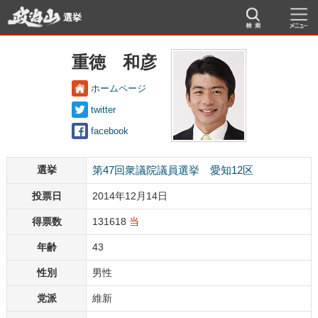
選挙
重徳 和彦
ホームページ
twitter
facebook
選挙
第47回衆議院議員選挙 愛知12区
投票日
2014年12月14日
得票数
131618
当
年齢
43
性別
男性
党派
維新