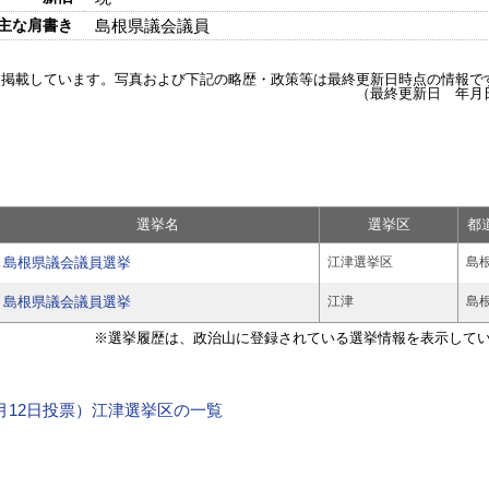
主な肩書き
島根県議会議員
を掲載しています。写真および下記の略歴・政策等は最終更新日時点の情報で
（最終更新日 年月
選挙名
選挙区
都
島根県議会議員選挙
江津選挙区
島
島根県議会議員選挙
江津
島
※選挙履歴は、政治山に登録されている選挙情報を表示して
年4月12日投票）江津選挙区の一覧