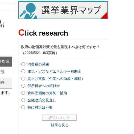
す。
日）
C
lick research
道府県
根県
根県
います。