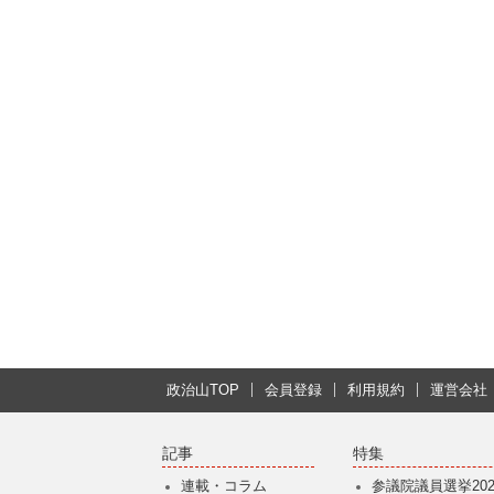
政治山TOP
会員登録
利用規約
運営会社
記事
特集
連載・コラム
参議院議員選挙202