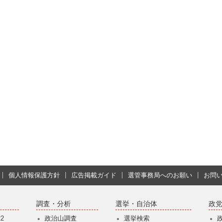
個人情報保護方針
広告掲載ガイド
選管事務局へのお願い
お問
調査・分析
選挙・自治体
政
2
政治山調査
選挙検索