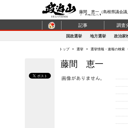
藤間 恵一（島根県議会議
ム【政治山】
記事
調査
国政選挙
地方選挙
政治家
トップ
>
選挙
>
選挙情報・速報の検索
藤間 恵一