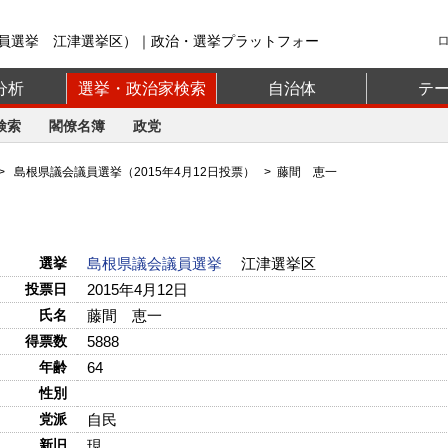
員選挙 江津選挙区）｜政治・選挙プラットフォー
分析
選挙・政治家検索
自治体
テ
検索
閣僚名簿
政党
>
島根県議会議員選挙（2015年4月12日投票）
> 藤間 恵一
選挙
島根県議会議員選挙
江津選挙区
投票日
2015年4月12日
氏名
藤間 恵一
得票数
5888
年齢
64
性別
党派
自民
新旧
現