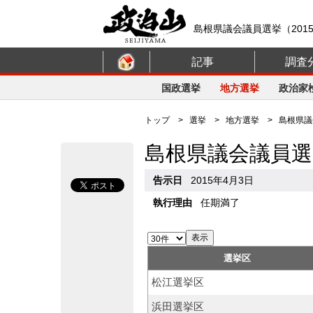
島根県議会議員選挙（201
記事
調査
国政選挙
地方選挙
政治家
トップ
>
選挙
>
地方選挙
> 島根県議会
島根県議会議員選
告示日
2015年4月3日
執行理由
任期満了
選挙区
松江選挙区
浜田選挙区