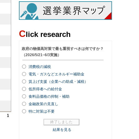
C
lick research
1