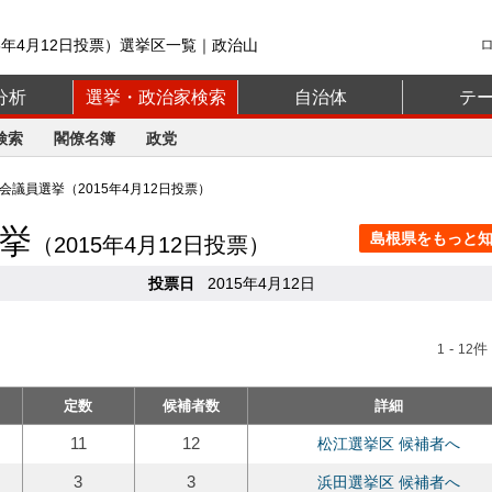
5年4月12日投票）選挙区一覧｜政治山
分析
選挙・政治家検索
自治体
テ
検索
閣僚名簿
政党
議員選挙（2015年4月12日投票）
挙
島根県をもっと知る
（2015年4月12日投票）
投票日
2015年4月12日
-
件 
1
12
定数
候補者数
詳細
11
12
松江選挙区 候補者へ
3
3
浜田選挙区 候補者へ