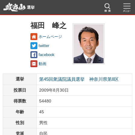
選挙
福田 峰之
ホームページ
twitter
facebook
動画
選挙
第45回衆議院議員選挙 神奈川県第8区
投票日
2009年8月30日
得票数
54480
年齢
45
性別
男性
党派
自民