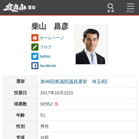
選挙
柴山 昌彦
ホームページ
ブログ
twitter
facebook
選挙
第48回衆議院議員選挙 埼玉8区
投票日
2017年10月22日
得票数
92952
当
年齢
51
性別
男性
党派
自民