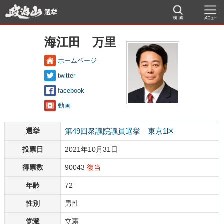
選挙
海江田 万里
ホームページ
twitter
facebook
動画
選挙
第49回衆議院議員選挙 東京1区
投票日
2021年10月31日
得票数
90043
復当
年齢
72
性別
男性
党派
立憲