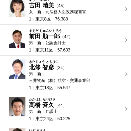
-
吉田 晴美
（45）
女
新
元法務大臣政務秘書官
1
東京8区
76.388
-
まえだ じゅんいちろう
前田 順一郎
（42）
男
新
公認会計士
1
東京11区
57.633
-
きたじょう ともひこ
北條 智彦
（34）
男
新
三井物産（株）航空・交通事業部
1
東京13区
55.547
-
たかはし なりひさ
高橋 斉久
（44）
男
新
弁護士
1
東京24区
50.225
-
いど まさえ