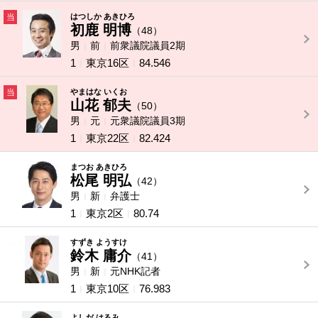
当
はつしか あきひろ
初鹿 明博
（48）
男
前
前衆議院議員2期
1
東京16区
84.546
当
やまはな いくお
山花 郁夫
（50）
男
元
元衆議院議員3期
1
東京22区
82.424
-
まつお あきひろ
松尾 明弘
（42）
男
新
弁護士
1
東京2区
80.74
-
すずき ようすけ
鈴木 庸介
（41）
男
新
元NHK記者
1
東京10区
76.983
よしだ はるみ