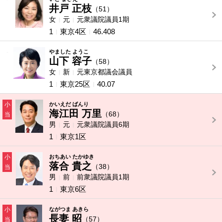
井戸 正枝
（51）
女
元
元衆議院議員1期
1
東京4区
46.408
-
やました ようこ
山下 容子
（58）
女
新
元東京都議会議員
1
東京25区
40.07
小
かいえだ ばんり
海江田 万里
（68）
当
男
元
元衆議院議員6期
1
東京1区
小
おちあい たかゆき
落合 貴之
（38）
当
男
前
前衆議院議員1期
1
東京6区
小
ながつま あきら
長妻 昭
（57）
当