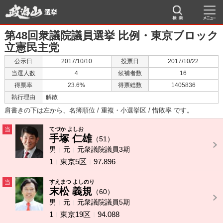
選挙
第48回衆議院議員選挙 比例・東京ブロック
立憲民主党
公示日
2017/10/10
投票日
2017/10/22
当選人数
4
候補者数
16
得票率
23.6%
得票総数
1405836
執行理由
解散
肩書きの下は左から、名簿順位 / 重複・小選挙区 / 惜敗率 です。
当
てづか よしお
手塚 仁雄
（51）
男
元
元衆議院議員3期
1
東京5区
97.896
当
すえまつ よしのり
末松 義規
（60）
男
元
元衆議院議員5期
1
東京19区
94.088