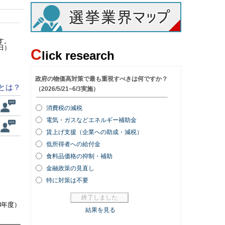
す。
日）
C
lick research
とは？
8年度）