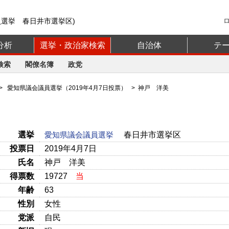
員選挙 春日井市選挙区)
分析
選挙・政治家検索
自治体
テ
検索
閣僚名簿
政党
>
愛知県議会議員選挙（2019年4月7日投票）
> 神戸 洋美
選挙
愛知県議会議員選挙
春日井市選挙区
投票日
2019年4月7日
氏名
神戸 洋美
得票数
19727
当
年齢
63
性別
女性
党派
自民