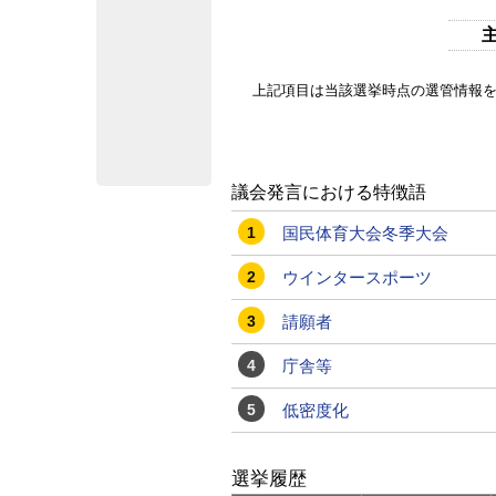
上記項目は当該選挙時点の選管情報
議会発言における特徴語
1
国民体育大会冬季大会
2
ウインタースポーツ
3
請願者
4
庁舎等
5
低密度化
選挙履歴