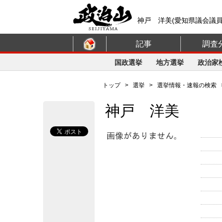
神戸 洋美(愛知県議会議
記事
調査
国政選挙
地方選挙
政治家
トップ
>
選挙
>
選挙情報・速報の検索
神戸 洋美