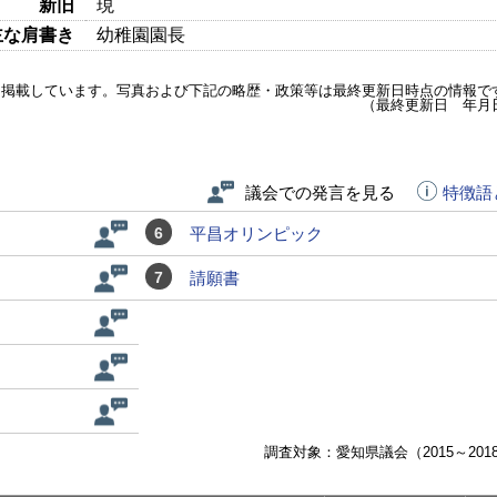
新旧
現
主な肩書き
幼稚園園長
を掲載しています。写真および下記の略歴・政策等は最終更新日時点の情報で
（最終更新日 年月
議会での発言を見る
特徴語
6
平昌オリンピック
7
請願書
調査対象：愛知県議会（2015～201