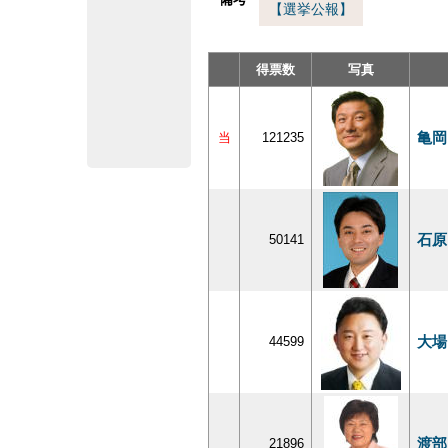
【選挙公報】
得票数
写真
亀岡
当
121235
石原
50141
大場
44599
渡部
21896