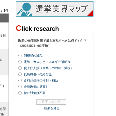
 /
件
4
C
lick research
役員
議、
党役
対策
区委