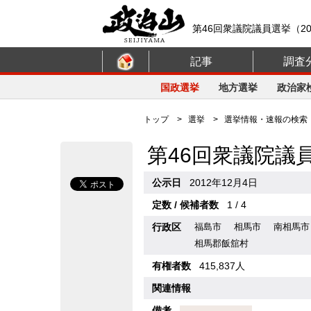
第46回衆議院議員選挙（20
記事
調査
国政選挙
地方選挙
政治家
トップ
>
選挙
>
選挙情報・速報の検索
第46回衆議院議
公示日
2012年12月4日
定数 / 候補者数
1 / 4
行政区
福島市
相馬市
南相馬市
相馬郡飯舘村
有権者数
415,837人
関連情報
備考