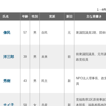
-
件
1
4
氏名
年齢
性別
党派
新旧
主な肩書き
 偉民
57
男
自民
元
衆議院議員1期、団体
前衆議院議員、元市
 洋三郎
39
男
未来
前
政党役員
NPO法人理事長、政
 秀樹
43
男
民主
新
員
党福島県1区原発事故
 チイ子
59
女
共産
新
本部長、福島相馬地