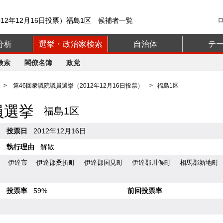
12年12月16日投票）福島1区 候補者一覧
分析
選挙・政治家検索
自治体
テ
検索
閣僚名簿
政党
>
第46回衆議院議員選挙（2012年12月16日投票）
> 福島1区
員選挙
福島1区
投票日
2012年12月16日
執行理由
解散
伊達市
伊達郡桑折町
伊達郡国見町
伊達郡川俣町
相馬郡新地町
投票率
59%
前回投票率