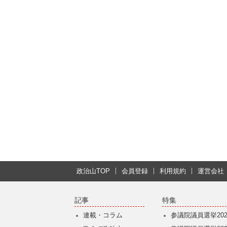
政治山TOP
会員登録
利用規約
運営会社
記事
特集
連載・コラム
参議院議員選挙202