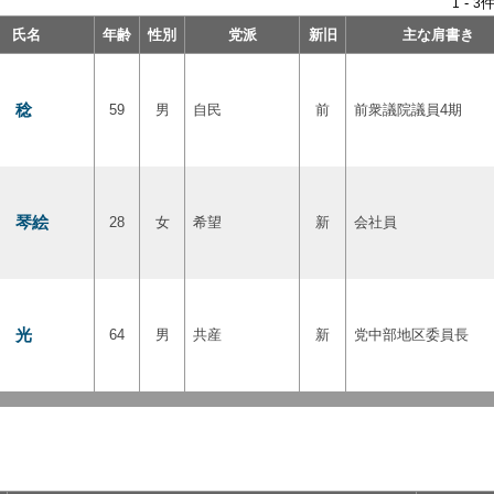
-
件
1
3
氏名
年齢
性別
党派
新旧
主な肩書き
 稔
59
男
自民
前
前衆議院議員4期
 琴絵
28
女
希望
新
会社員
 光
64
男
共産
新
党中部地区委員長