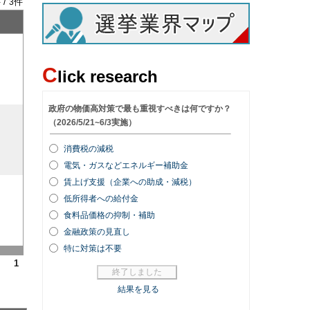
 /
件
3
C
lick research
1