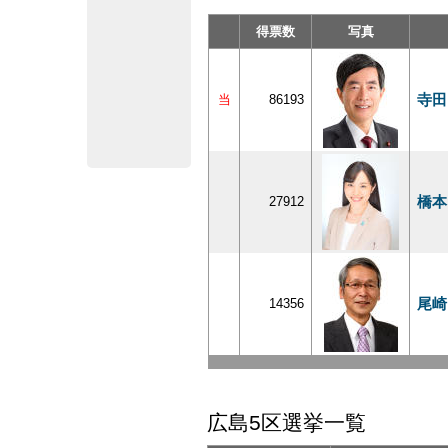
得票数
写真
寺田
当
86193
橋本
27912
尾崎
14356
広島5区選挙一覧