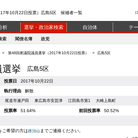
17年10月22日投票）広島5区 候補者一覧
分析
選挙・政治家検索
自治体
テ
検索
閣僚名簿
政党
>
第48回衆議院議員選挙（2017年10月22日投票）
> 広島5区
員選挙
広島5区
投票日
2017年10月22日
執行理由
解散
尾道市瀬戸田
東広島市安芸津
江田島市第1
大崎上島町
投票率
51.64%
前回投票率
50.52%
をご希望の方は
までご連絡ください。
政治山