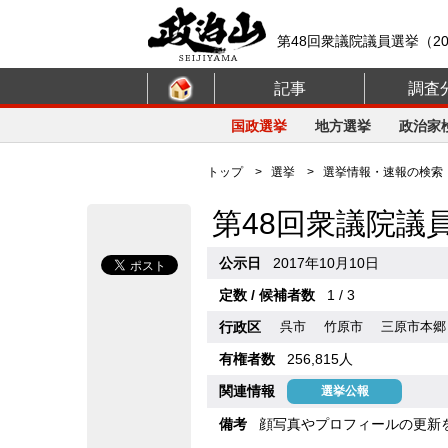
第48回衆議院議員選挙（20
記事
調査
国政選挙
地方選挙
政治家
トップ
>
選挙
>
選挙情報・速報の検索
第48回衆議院議
公示日
2017年10月10日
定数 / 候補者数
1 / 3
行政区
呉市
竹原市
三原市本郷
有権者数
256,815人
関連情報
選挙公報
備考
顔写真やプロフィールの更新