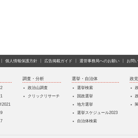
個人情報保護方針
広告掲載ガイド
選管事務局へのお願い
お問
調査・分析
選挙・自治体
政
2
政治山調査
選挙検索
1
クリックリサーチ
国政選挙
2021
地方選挙
9
選挙スケジュール2023
7
自治体検索