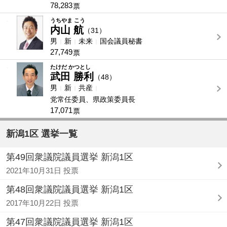
78,283
票
-
うちやま こう
内山 航
（31）
男
新
未来
国会議員秘書
27,749
票
-
たけだ かつとし
武田 勝利
（48）
男
新
共産
党常任委員、県政策委員長
17,071
票
新潟1区 選挙一覧
第49回衆議院議員選挙 新潟1区
2021年10月31日 投票
第48回衆議院議員選挙 新潟1区
2017年10月22日 投票
第47回衆議院議員選挙 新潟1区