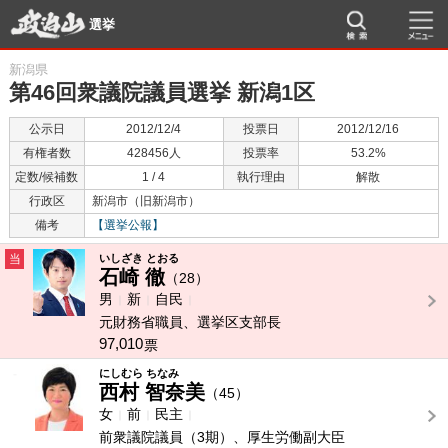
選挙
新潟県
第46回衆議院議員選挙 新潟1区
公示日
2012/12/4
投票日
2012/12/16
有権者数
428456人
投票率
53.2%
定数/候補数
1 / 4
執行理由
解散
行政区
新潟市（旧新潟市）
備考
【選挙公報】
当
いしざき とおる
石崎 徹
（28）
男
新
自民
元財務省職員、選挙区支部長
97,010
票
-
にしむら ちなみ
西村 智奈美
（45）
女
前
民主
前衆議院議員（3期）、厚生労働副大臣