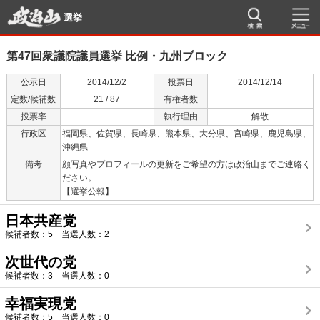
選挙
第47回衆議院議員選挙 比例・九州ブロック
公示日
2014/12/2
投票日
2014/12/14
定数/候補数
21 / 87
有権者数
投票率
執行理由
解散
行政区
福岡県、佐賀県、長崎県、熊本県、大分県、宮崎県、鹿児島県、
沖縄県
備考
顔写真やプロフィールの更新をご希望の方は
政治山
までご連絡く
ださい。
【選挙公報】
日本共産党
候補者数：5 当選人数：2
次世代の党
候補者数：3 当選人数：0
幸福実現党
候補者数：5 当選人数：0