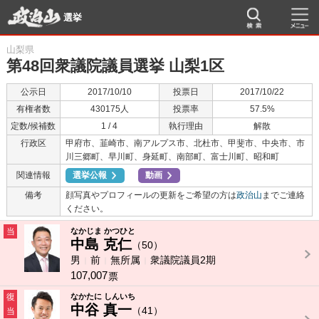
選挙
山梨県
第48回衆議院議員選挙 山梨1区
公示日
2017/10/10
投票日
2017/10/22
有権者数
430175人
投票率
57.5%
定数/候補数
1 / 4
執行理由
解散
行政区
甲府市、韮崎市、南アルプス市、北杜市、甲斐市、中央市、市
川三郷町、早川町、身延町、南部町、富士川町、昭和町
関連情報
選挙公報
動画
備考
顔写真やプロフィールの更新をご希望の方は
政治山
までご連絡
ください。
当
なかじま かつひと
中島 克仁
（50）
男
前
無所属
衆議院議員2期
107,007
票
復
なかたに しんいち
中谷 真一
（41）
当