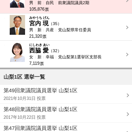
男
前
自民
前衆議院議員2期
105,876
票
-
みやうち げん
宮内 現
（35）
男
新
共産
党山梨県常任委員
21,320
票
-
にしわき あい
西脇 愛
（32）
女
新
幸福
党山梨第1選挙区支部長
7,119
票
山梨1区 選挙一覧
第49回衆議院議員選挙 山梨1区
2021年10月31日 投票
第48回衆議院議員選挙 山梨1区
2017年10月22日 投票
第47回衆議院議員選挙 山梨1区