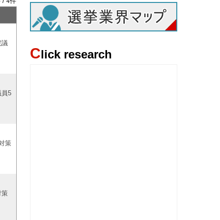
 /
件
4
院議
C
lick research
員5
対策
対策