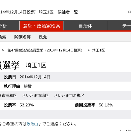
14年12月14日投票）埼玉1区 候補者一覧
分析
選挙・政治家検索
自治体
テ
検索
閣僚名簿
政党
>
第47回衆議院議員選挙（2014年12月14日投票）
> 埼玉1区
員選挙
埼玉1区
投票日
2014年12月14日
執行理由
解散
ま市浦和区
さいたま市緑区
さいたま市岩槻区
投票率
53.23%
前回投票率
58.13%
をご希望の方は
までご連絡ください。
政治山