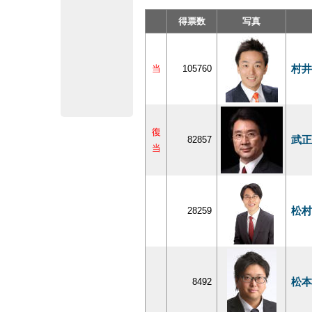
得票数
写真
村井
当
105760
復
武正
82857
当
松村
28259
松本
8492