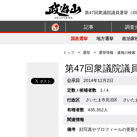
第47回衆議院議員選挙（20
記事
調査
国政選挙
地方選挙
政治家
トップ
>
選挙
>
選挙情報・速報の検索
第47回衆議院議
公示日
2014年12月2日
定数 / 候補者数
1 / 4
行政区
さいたま市見沼区
さいた
有権者数
435,352人
関連情報
備考
顔写真やプロフィールの更新