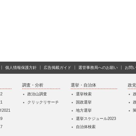
個人情報保護方針
広告掲載ガイド
選管事務局へのお願い
お問
調査・分析
選挙・自治体
政
2
政治山調査
選挙検索
1
クリックリサーチ
国政選挙
2021
地方選挙
9
選挙スケジュール2023
7
自治体検索