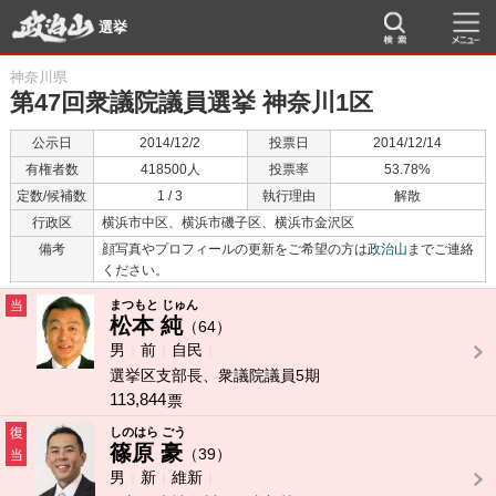
選挙
神奈川県
第47回衆議院議員選挙 神奈川1区
公示日
2014/12/2
投票日
2014/12/14
有権者数
418500人
投票率
53.78%
定数/候補数
1 / 3
執行理由
解散
行政区
横浜市中区、横浜市磯子区、横浜市金沢区
備考
顔写真やプロフィールの更新をご希望の方は
政治山
までご連絡
ください。
当
まつもと じゅん
松本 純
（64）
男
前
自民
選挙区支部長、衆議院議員5期
113,844
票
復
しのはら ごう
篠原 豪
（39）
当
男
新
維新