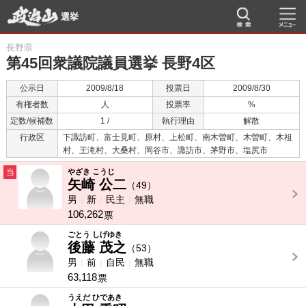
選挙
長野県
第45回衆議院議員選挙 長野4区
公示日
2009/8/18
投票日
2009/8/30
有権者数
人
投票率
%
定数/候補数
1 /
執行理由
解散
行政区
下諏訪町、富士見町、原村、上松町、南木曽町、木曽町、木祖
村、王滝村、大桑村、岡谷市、諏訪市、茅野市、塩尻市
当
やざき こうじ
矢崎 公二
（49）
男
新
民主
無職
106,262
票
-
ごとう しげゆき
後藤 茂之
（53）
男
前
自民
無職
63,118
票
-
うえだ ひであき