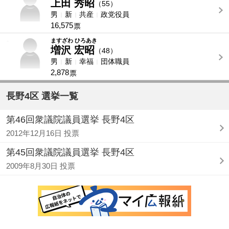
上田 秀昭
（55）
男
新
共産
政党役員
16,575
票
-
ますざわ ひろあき
増沢 宏昭
（48）
男
新
幸福
団体職員
2,878
票
長野4区 選挙一覧
第46回衆議院議員選挙 長野4区
2012年12月16日 投票
第45回衆議院議員選挙 長野4区
2009年8月30日 投票