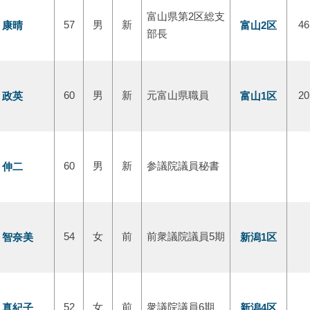
富山県第2区総支
 康晴
57
男
新
富山2区
46
部長
 政英
60
男
新
元富山県職員
富山1区
20
 伸二
60
男
新
参議院議員秘書
 智奈美
54
女
前
前衆議院議員5期
新潟1区
 真紀子
52
女
前
衆議院議員6期
新潟4区