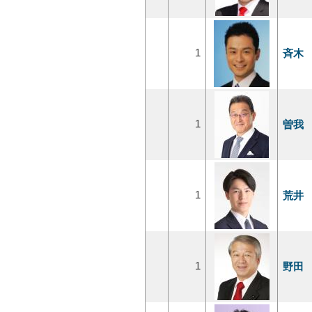
1
斉木
1
曽我
1
荒井
1
野田