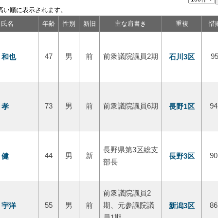
高い順に表示されます。
氏名
年齢
性別
新旧
主な肩書き
重複
惜
 和也
47
男
前
前衆議院議員2期
石川3区
95
 孝
73
男
前
前衆議院議員6期
長野1区
94
長野県第3区総支
 健
44
男
新
長野3区
90
部長
前衆議院議員2
 宇洋
55
男
前
期、元参議院議
新潟3区
86
員1期