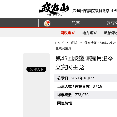
第49回衆議院議員選挙 比
記事
調査
国政選挙
地方選挙
政治家
トップ
>
選挙
>
選挙情報・速報の検索
立憲民主党
第49回衆議院議員選挙
立憲民主党
公示日
2021年10月19日
当選人数 / 候補者数
3 / 15
得票総数
773,076
関連情報