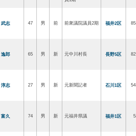
 武志
47
男
前
前衆議院議員2期
福井2区
85
 逸郎
65
男
新
元中川村長
長野5区
82
 淳志
27
男
新
元新聞記者
石川1区
54
 富久
74
男
新
元福井県議
福井1区
5