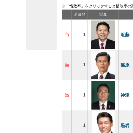
※「惜敗率」をクリックすると惜敗率の
名簿順
写真
当
1
近藤
当
1
篠原
当
1
神津
1
黒岩