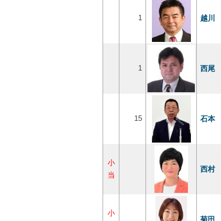
1
越川
1
西尾
15
石本
小
西村
当
小
菊田