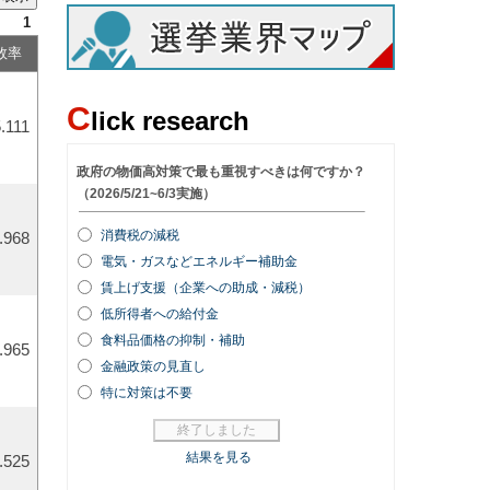
1
敗率
C
lick research
.111
.968
.965
.525