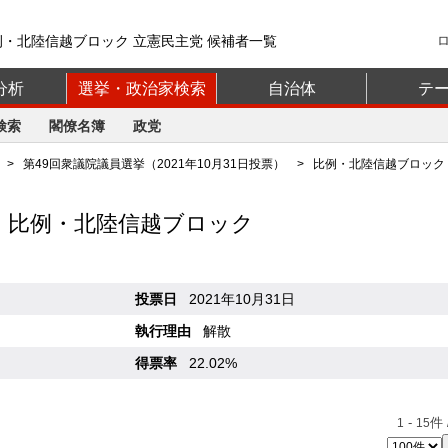
例・北陸信越ブロック 立憲民主党 候補者一覧
分析
選挙・政治家検索
自治体
テ
検索
閣僚名簿
政党
>
第49回衆議院議員選挙（2021年10月31日投票）
>
比例・北陸信越ブロック
 比例・北陸信越ブロック
投票日
2021年10月31日
執行理由
解散
得票率
22.02%
-
件 
1
15