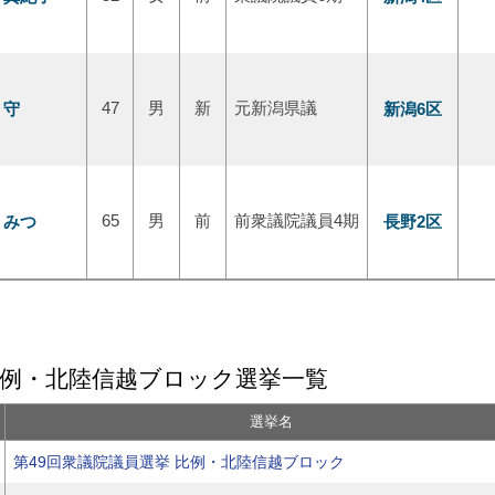
 守
47
男
新
元新潟県議
新潟6区
 みつ
65
男
前
前衆議院議員4期
長野2区
比例・北陸信越ブロック選挙一覧
選挙名
第49回衆議院議員選挙 比例・北陸信越ブロック