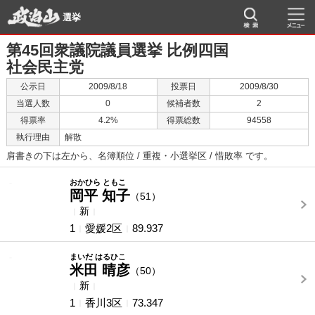
選挙
第45回衆議院議員選挙 比例四国
社会民主党
公示日
2009/8/18
投票日
2009/8/30
当選人数
0
候補者数
2
得票率
4.2%
得票総数
94558
執行理由
解散
肩書きの下は左から、名簿順位 / 重複・小選挙区 / 惜敗率 です。
-
-
おかひら ともこ
岡平 知子
（51）
新
1
愛媛2区
89.937
-
-
まいだ はるひこ
米田 晴彦
（50）
新
1
香川3区
73.347