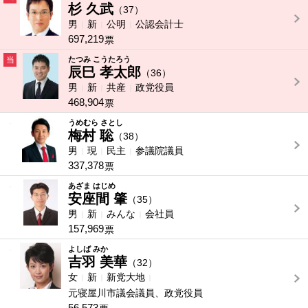
杉 久武
（37）
男
新
公明
公認会計士
697,219
票
当
たつみ こうたろう
辰巳 孝太郎
（36）
男
新
共産
政党役員
468,904
票
-
うめむら さとし
梅村 聡
（38）
男
現
民主
参議院議員
337,378
票
-
あざま はじめ
安座間 肇
（35）
男
新
みんな
会社員
157,969
票
-
よしば みか
吉羽 美華
（32）
女
新
新党大地
元寝屋川市議会議員、政党役員
56,573