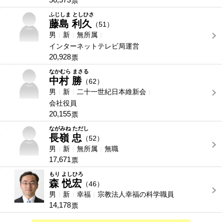
票
-
ふじしま としひさ
藤島 利久
（51）
男
新
無所属
インターネットテレビ局運営
20,928
票
-
なかむら まさる
中村 勝
（62）
男
新
二十一世紀日本維新会
会社役員
20,155
票
-
ながみね ただし
長嶺 忠
（52）
男
新
無所属
無職
17,671
票
-
もり よしひろ
森 悦宏
（46）
男
新
幸福
宗教法人幸福の科学職員
14,178
票