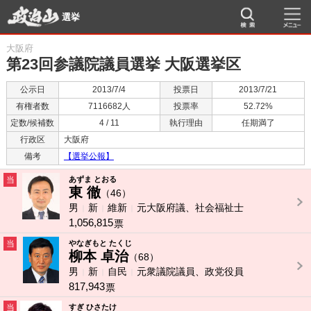
選挙
大阪府
第23回参議院議員選挙 大阪選挙区
公示日
2013/7/4
投票日
2013/7/21
有権者数
7116682人
投票率
52.72%
定数/候補数
4 / 11
執行理由
任期満了
行政区
大阪府
備考
【選挙公報】
当
あずま とおる
東 徹
（46）
男
新
維新
元大阪府議、社会福祉士
1,056,815
票
当
やなぎもと たくじ
柳本 卓治
（68）
男
新
自民
元衆議院議員、政党役員
817,943
票
当
すぎ ひさたけ