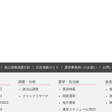
個人情報保護方針
広告掲載ガイド
選管事務局へのお願い
お問
調査・分析
選挙・自治体
政
2
政治山調査
選挙検索
1
クリックリサーチ
国政選挙
2021
地方選挙
9
選挙スケジュール2023