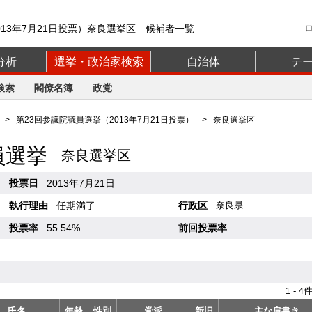
013年7月21日投票）奈良選挙区 候補者一覧
分析
選挙・政治家検索
自治体
テ
検索
閣僚名簿
政党
>
第23回参議院議員選挙（2013年7月21日投票）
> 奈良選挙区
員選挙
奈良選挙区
投票日
2013年7月21日
執行理由
任期満了
行政区
奈良県
投票率
55.54%
前回投票率
-
件
1
4
氏名
年齢
性別
党派
新旧
主な肩書き