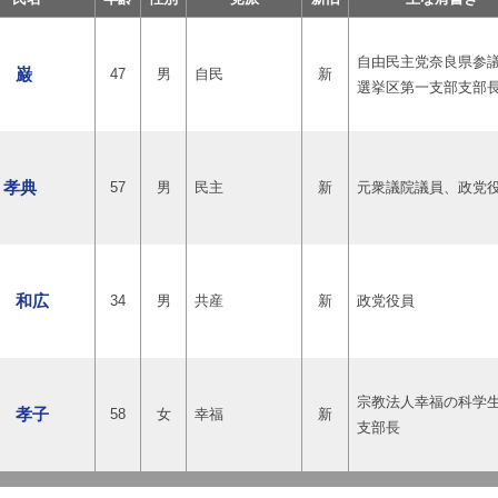
自由民主党奈良県参
 巌
47
男
自民
新
選挙区第一支部支部
 孝典
57
男
民主
新
元衆議院議員、政党
 和広
34
男
共産
新
政党役員
宗教法人幸福の科学
 孝子
58
女
幸福
新
支部長