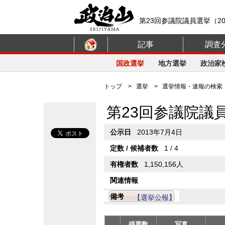
第23回参議院議員選挙（2
記事
調査
国政選挙
地方選挙
政治家
トップ
>
選挙
>
選挙情報・速報の検索
第23回参議院議
公示日
2013年7月4日
定数 / 候補者数
1 / 4
有権者数
1,150,156人
関連情報
備考
【選挙公報】
得票数
写真