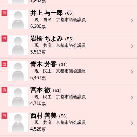
7,863
票
井上 与一郎
当
（66）
現
自民
京都市議会議員
6,300
票
岩橋 ちよみ
当
（55）
現
共産
京都市議会議員
5,513
票
青木 芳香
当
（31）
現
民主
京都市議会議員
5,467
票
宮本 徹
当
（61）
現
民主
京都市議会議員
4,710
票
西村 善美
当
（56）
現
共産
京都市議会議員
4,528
票