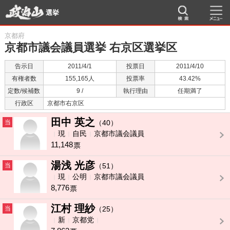
選挙
京都府
京都市議会議員選挙 右京区選挙区
告示日
2011/4/1
投票日
2011/4/10
有権者数
155,165人
投票率
43.42%
定数/候補数
9 /
執行理由
任期満了
行政区
京都市右京区
田中 英之
当
（40）
現
自民
京都市議会議員
11,148
票
湯浅 光彦
当
（51）
現
公明
京都市議会議員
8,776
票
江村 理紗
当
（25）
新
京都党