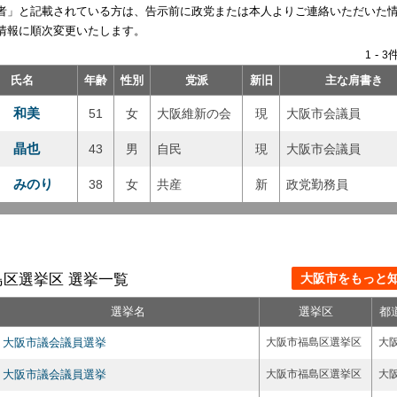
者」と記載されている方は、告示前に政党または本人よりご連絡いただいた
情報に順次変更いたします。
-
件
1
3
氏名
年齢
性別
党派
新旧
主な肩書き
 和美
51
女
大阪維新の会
現
大阪市会議員
 晶也
43
男
自民
現
大阪市会議員
 みのり
38
女
共産
新
政党勤務員
島区選挙区 選挙一覧
大阪市をもっと知る
選挙名
選挙区
都
大阪市議会議員選挙
大阪市福島区選挙区
大
大阪市議会議員選挙
大阪市福島区選挙区
大