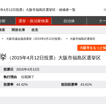
5年4月12日投票）大阪市福島区選挙区・候補者一覧
分析
選挙・政治家検索
自治体
テ
検索
閣僚名簿
政党
>
大阪市議会議員選挙（2015年4月12日投票）
> 大阪市福島区選挙区
大阪市をもっと知る
挙
（2015年4月12日投票）大阪市福島区選挙区
投票日
2015年4月12日
執行理由
任期満了
投票率
44.42%
前回投票率
43.61%