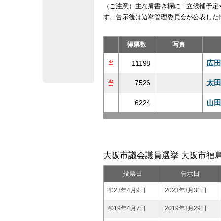
（ご注意）主な肩書き欄に「立候補予定
す。告示後は選挙管理委員会が公表した
得票数
写真
広田
当
11198
太田
当
7526
山田
6224
大阪市議会議員選挙 大阪市福
投票日
告示日
2023年4月9日
2023年3月31日
2019年4月7日
2019年3月29日