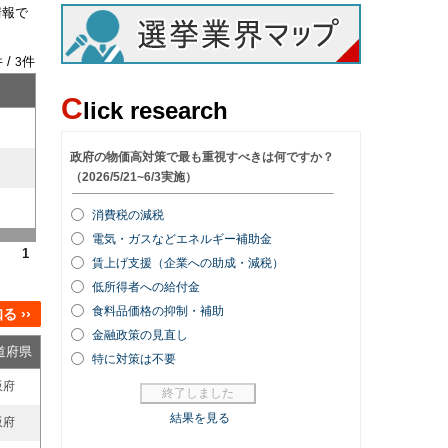
情報で
 /
件
3
C
lick research
1
 ››
道府県
阪府
阪府