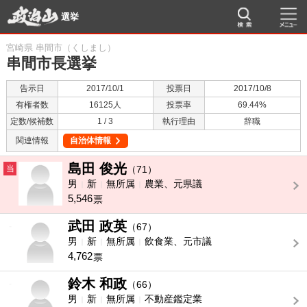
選挙
宮崎県 串間市（くしまし）
串間市長選挙
告示日
2017/10/1
投票日
2017/10/8
有権者数
16125人
投票率
69.44%
定数/候補数
1 / 3
執行理由
辞職
関連情報
自治体情報
島田 俊光
当
（71）
男
新
無所属
農業、元県議
5,546
票
武田 政英
-
（67）
男
新
無所属
飲食業、元市議
4,762
票
鈴木 和政
-
（66）
男
新
無所属
不動産鑑定業