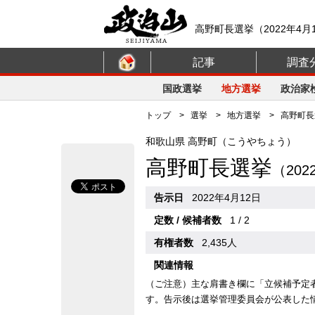
高野町長選挙（2022年4月
記事
調査
国政選挙
地方選挙
政治家
トップ
>
選挙
>
地方選挙
> 高野町長選
和歌山県 高野町（こうやちょう）
高野町長選挙
（20
告示日
2022年4月12日
定数 / 候補者数
1 / 2
有権者数
2,435人
関連情報
（ご注意）主な肩書き欄に「立候補予定
す。告示後は選挙管理委員会が公表した