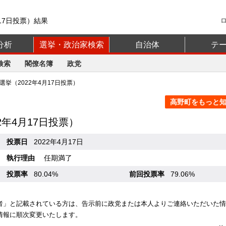
17日投票）結果
分析
選挙・政治家検索
自治体
テ
検索
閣僚名簿
政党
挙（2022年4月17日投票）
高野町をもっと知る
22年4月17日投票）
投票日
2022年4月17日
執行理由
任期満了
投票率
80.04%
前回投票率
79.06%
者」と記載されている方は、告示前に政党または本人よりご連絡いただいた情
情報に順次変更いたします。