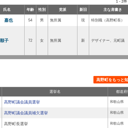
-
件
1
2
氏名
年齢
性別
党派
新旧
主な肩書き
 嘉也
54
男
無所属
現
特別職（高野町長）
順子
72
女
無所属
新
デザイナー、元町議
高野町をもっと知る
選挙名
都道府
高野町議会議員選挙
和歌山県
高野町議会議員補欠選挙
和歌山県
高野町長選挙
和歌山県