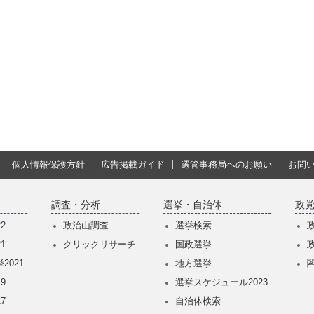
個人情報保護方針
広告掲載ガイド
選管事務局へのお願い
お問
調査・分析
選挙・自治体
政
2
政治山調査
選挙検索
1
クリックリサーチ
国政選挙
2021
地方選挙
9
選挙スケジュール2023
7
自治体検索