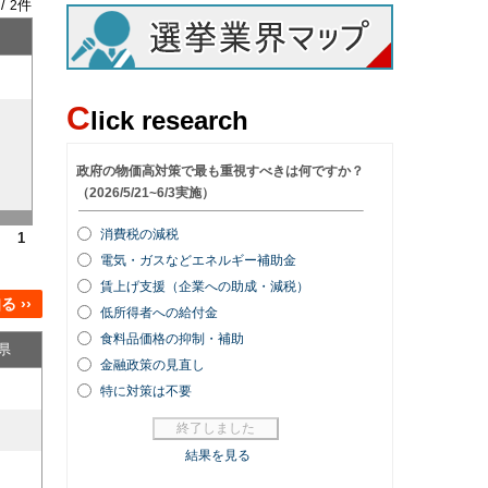
 /
件
2
C
lick research
1
 ››
県