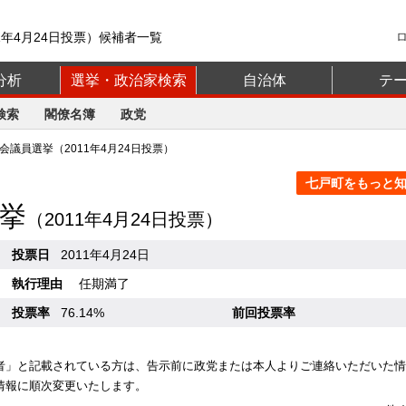
1年4月24日投票）候補者一覧
分析
選挙・政治家検索
自治体
テ
検索
閣僚名簿
政党
議員選挙（2011年4月24日投票）
七戸町をもっと知る
挙
（2011年4月24日投票）
投票日
2011年4月24日
執行理由
任期満了
投票率
76.14%
前回投票率
者」と記載されている方は、告示前に政党または本人よりご連絡いただいた情
情報に順次変更いたします。