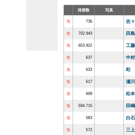
得票数
写真
佐々
当
736
田島
当
702.943
工藤
当
653.922
中村
当
637
哘 
当
633
瀬川
当
617
松本
当
609
田嶋
当
594.715
白石
当
583
三上
当
572