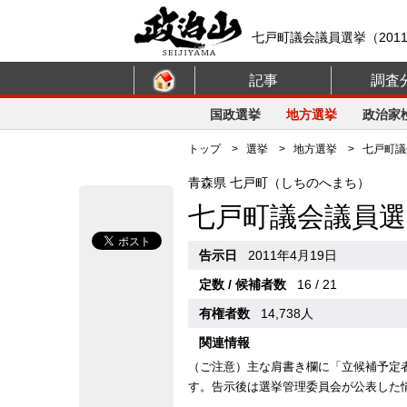
七戸町議会議員選挙（201
記事
調査
国政選挙
地方選挙
政治家
トップ
>
選挙
>
地方選挙
> 七戸町議会
青森県 七戸町（しちのへまち）
七戸町議会議員選
告示日
2011年4月19日
定数 / 候補者数
16 / 21
有権者数
14,738人
関連情報
（ご注意）主な肩書き欄に「立候補予定
す。告示後は選挙管理委員会が公表した