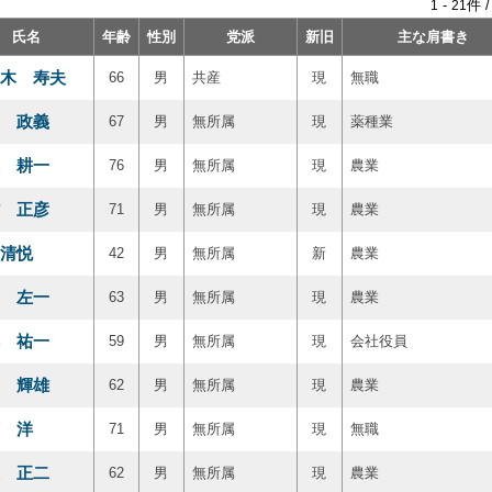
-
件 
1
21
氏名
年齢
性別
党派
新旧
主な肩書き
木 寿夫
66
男
共産
現
無職
 政義
67
男
無所属
現
薬種業
 耕一
76
男
無所属
現
農業
 正彦
71
男
無所属
現
農業
清悦
42
男
無所属
新
農業
 左一
63
男
無所属
現
農業
 祐一
59
男
無所属
現
会社役員
 輝雄
62
男
無所属
現
農業
 洋
71
男
無所属
現
無職
 正二
62
男
無所属
現
農業