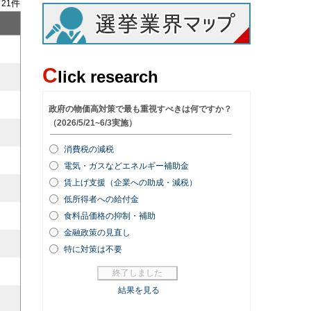
/
件
21
C
lick research