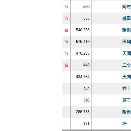
岡村
当
560
盛田
当
555
附田
当
540.266
田嶋
当
515.416
天間
当
470.235
二ツ
当
448
天間
434.764
井上
434
原子
396
附田
286.733
坪 
171