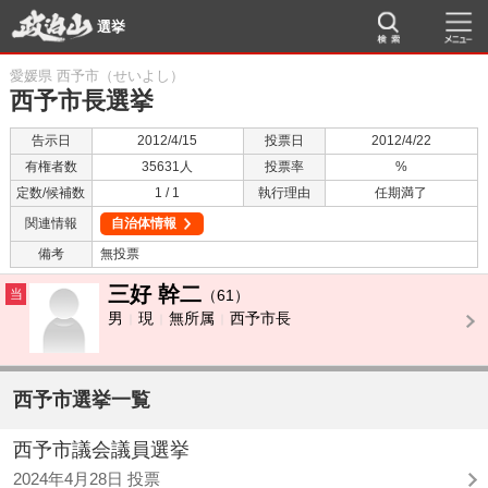
選挙
愛媛県 西予市（せいよし）
西予市長選挙
告示日
2012/4/15
投票日
2012/4/22
有権者数
35631人
投票率
%
定数/候補数
1 / 1
執行理由
任期満了
関連情報
自治体情報
備考
無投票
三好 幹二
当
（61）
男
現
無所属
西予市長
西予市選挙一覧
西予市議会議員選挙
2024年4月28日 投票