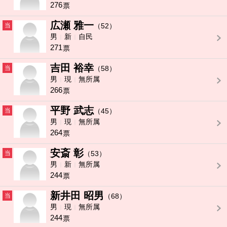
276
票
広瀬 雅一
当
（52）
男
新
自民
271
票
吉田 裕幸
当
（58）
男
現
無所属
266
票
平野 武志
当
（45）
男
現
無所属
264
票
安斎 彰
当
（53）
男
新
無所属
244
票
新井田 昭男
当
（68）
男
現
無所属
244
票