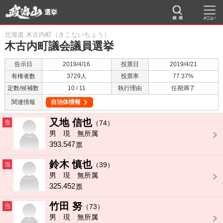
選挙
北海道 木古内町（きこないちょう）
木古内町議会議員選挙
告示日
2019/4/16
投票日
2019/4/21
有権者数
3729人
投票率
77.37%
定数/候補数
10 / 11
執行理由
任期満了
関連情報
自治体情報
又地 信也
当
（74）
男
現
無所属
393.547
票
鈴木 慎也
当
（39）
男
現
無所属
325.452
票
竹田 努
当
（73）
男
現
無所属