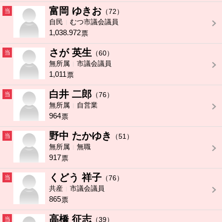
富岡 ゆきお
当
（72）
自民
むつ市議会議員
1,038.972
票
さが 英生
当
（60）
無所属
市議会議員
1,011
票
白井 二郎
当
（76）
無所属
自営業
964
票
野中 たかゆき
当
（51）
無所属
無職
917
票
くどう 祥子
当
（76）
共産
市議会議員
865
票
高橋 征志
当
（39）