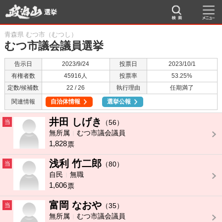
選挙
青森県 むつ市（むつし）
むつ市議会議員選挙
告示日
2023/9/24
投票日
2023/10/1
有権者数
45916人
投票率
53.25%
定数/候補数
22 / 26
執行理由
任期満了
関連情報
自治体情報
選挙公報
井田 しげき
当
（56）
無所属
むつ市議会議員
1,828
票
浅利 竹二郎
当
（80）
自民
無職
1,606
票
富岡 なおや
当
（35）
無所属
むつ市議会議員