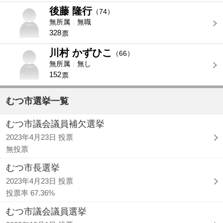
後藤 隆行
-
（74）
無所属
無職
328
票
川村 かずひこ
-
（66）
無所属
無し
152
票
むつ市選挙一覧
むつ市議会議員補欠選挙
2023年4月23日 投票
無投票
むつ市長選挙
2023年4月23日 投票
投票率 67.36%
むつ市議会議員選挙