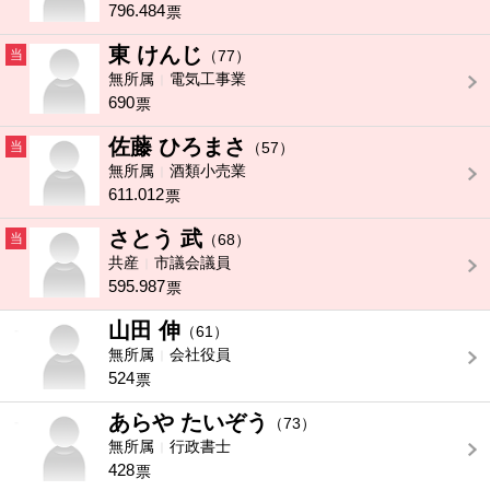
796.484
票
東 けんじ
当
（77）
無所属
電気工事業
690
票
佐藤 ひろまさ
当
（57）
無所属
酒類小売業
611.012
票
さとう 武
当
（68）
共産
市議会議員
595.987
票
山田 伸
-
（61）
無所属
会社役員
524
票
あらや たいぞう
-
（73）
無所属
行政書士
428
票