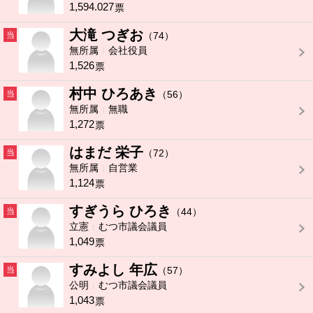
1,594.027
票
大滝 つぎお
当
（74）
無所属
会社役員
1,526
票
村中 ひろあき
当
（56）
無所属
無職
1,272
票
はまだ 栄子
当
（72）
無所属
自営業
1,124
票
すぎうら ひろき
当
（44）
立憲
むつ市議会議員
1,049
票
すみよし 年広
当
（57）
公明
むつ市議会議員
1,043
票