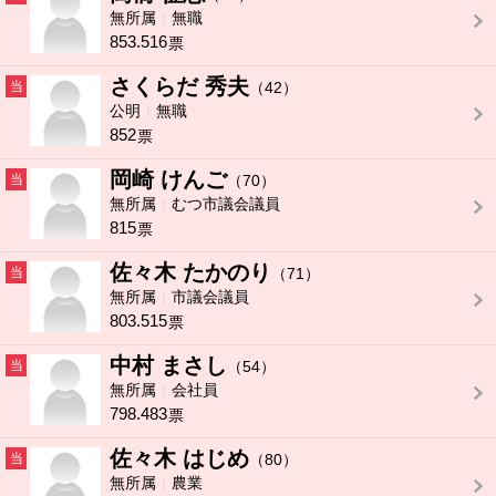
無所属
無職
853.516
票
さくらだ 秀夫
当
（42）
公明
無職
852
票
岡崎 けんご
当
（70）
無所属
むつ市議会議員
815
票
佐々木 たかのり
当
（71）
無所属
市議会議員
803.515
票
中村 まさし
当
（54）
無所属
会社員
798.483
票
佐々木 はじめ
当
（80）
無所属
農業