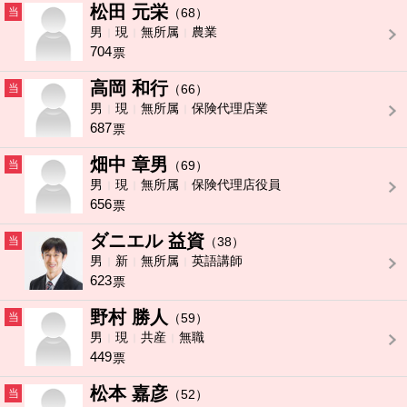
松田 元栄
当
（68）
男
現
無所属
農業
704
票
高岡 和行
当
（66）
男
現
無所属
保険代理店業
687
票
畑中 章男
当
（69）
男
現
無所属
保険代理店役員
656
票
ダニエル 益資
当
（38）
男
新
無所属
英語講師
623
票
野村 勝人
当
（59）
男
現
共産
無職
449
票
松本 嘉彦
当
（52）