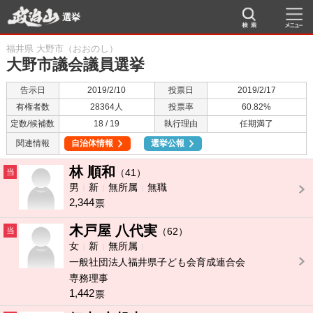
選挙
福井県 大野市（おおのし）
大野市議会議員選挙
告示日
2019/2/10
投票日
2019/2/17
有権者数
28364人
投票率
60.82%
定数/候補数
18 / 19
執行理由
任期満了
関連情報
自治体情報
選挙公報
林 順和
当
（41）
男
新
無所属
無職
2,344
票
木戸屋 八代実
当
（62）
女
新
無所属
一般社団法人福井県子ども会育成連合会
専務理事
1,442
票