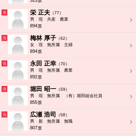
923
票
栄 正夫
当
（77）
男
現
共産
農業
894
票
梅林 厚子
当
（62）
女
現
無所属
主婦
894
票
永田 正幸
当
（70）
男
現
無所属
農業
892
票
堀田 昭一
当
（59）
男
現
無所属
（有）堀田組会社員
855
票
広瀬 浩司
当
（58）
男
新
無所属
無職
807
票