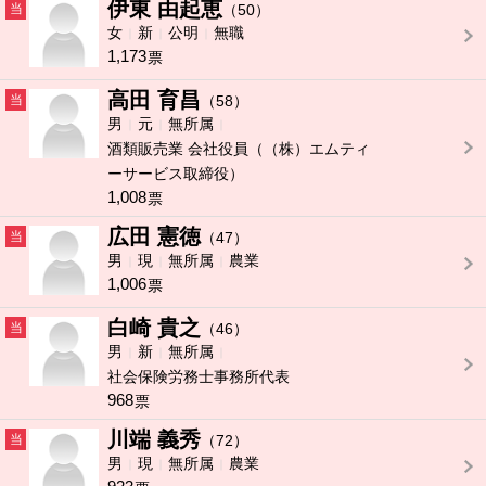
伊東 由起恵
当
（50）
女
新
公明
無職
1,173
票
高田 育昌
当
（58）
男
元
無所属
酒類販売業 会社役員（（株）エムティ
ーサービス取締役）
1,008
票
広田 憲徳
当
（47）
男
現
無所属
農業
1,006
票
白崎 貴之
当
（46）
男
新
無所属
社会保険労務士事務所代表
968
票
川端 義秀
当
（72）
男
現
無所属
農業