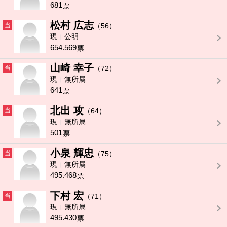
681
票
松村 広志
当
（56）
現
公明
654.569
票
山崎 幸子
当
（72）
現
無所属
641
票
北出 攻
当
（64）
現
無所属
501
票
小泉 輝忠
当
（75）
現
無所属
495.468
票
下村 宏
当
（71）
現
無所属
495.430
票