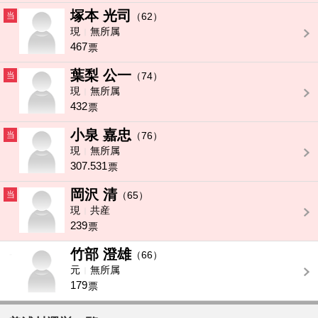
塚本 光司
当
（62）
現
無所属
467
票
葉梨 公一
当
（74）
現
無所属
432
票
小泉 嘉忠
当
（76）
現
無所属
307.531
票
岡沢 清
当
（65）
現
共産
239
票
竹部 澄雄
-
（66）
元
無所属
179
票