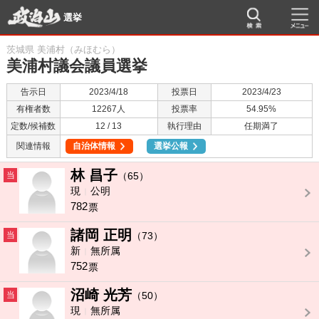
選挙
茨城県 美浦村（みほむら）
美浦村議会議員選挙
告示日
2023/4/18
投票日
2023/4/23
有権者数
12267人
投票率
54.95%
定数/候補数
12 / 13
執行理由
任期満了
関連情報
自治体情報
選挙公報
林 昌子
当
（65）
現
公明
782
票
諸岡 正明
当
（73）
新
無所属
752
票
沼崎 光芳
当
（50）
現
無所属