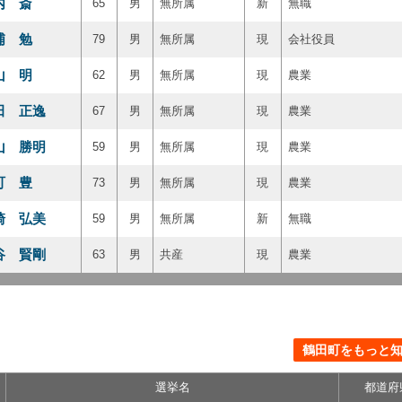
内 斎
65
男
無所属
新
無職
浦 勉
79
男
無所属
現
会社役員
山 明
62
男
無所属
現
農業
田 正逸
67
男
無所属
現
農業
山 勝明
59
男
無所属
現
農業
町 豊
73
男
無所属
現
農業
崎 弘美
59
男
無所属
新
無職
谷 賢剛
63
男
共産
現
農業
鶴田町をもっと知る
選挙名
都道府