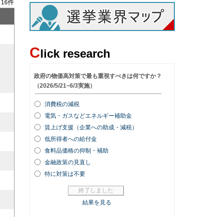
/
件
16
C
lick research