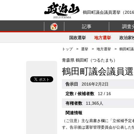
鶴田町議会議員選挙（201
記事
調査
国政選挙
地方選挙
政治家
トップ
>
選挙
>
地方選挙
> 鶴田町議会
青森県 鶴田町（つるたまち）
鶴田町議会議員選
告示日
2016年2月2日
定数 / 候補者数
12 / 16
有権者数
11,365人
関連情報
（ご注意）主な肩書き欄に「立候補予定
す。告示後は選挙管理委員会が公表した