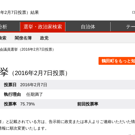
6年2月7日投票）結果
分析
選挙・政治家検索
自治体
テ
検索
閣僚名簿
政党
議員選挙（2016年2月7日投票）
鶴田町をもっと知る
挙
（2016年2月7日投票）
投票日
2016年2月7日
執行理由
任期満了
投票率
75.79%
前回投票率
者」と記載されている方は、告示前に政党または本人よりご連絡いただいた情
情報に順次変更いたします。