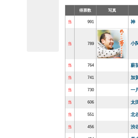
得票数
写真
神
当
991
小
当
789
薪
当
764
加
当
741
一
当
730
太
当
606
北
当
551
渋
当
456