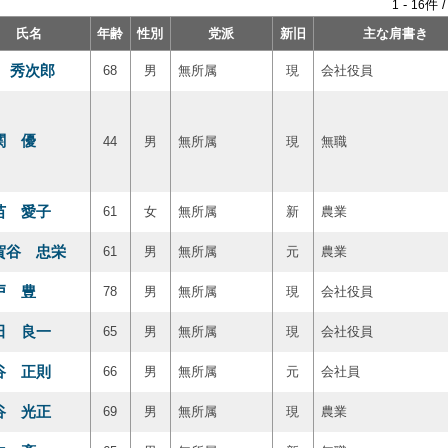
-
件 
1
16
氏名
年齢
性別
党派
新旧
主な肩書き
 秀次郎
68
男
無所属
現
会社役員
関 優
44
男
無所属
現
無職
苗 愛子
61
女
無所属
新
農業
賀谷 忠栄
61
男
無所属
元
農業
戸 豊
78
男
無所属
現
会社役員
田 良一
65
男
無所属
現
会社役員
谷 正則
66
男
無所属
元
会社員
谷 光正
69
男
無所属
現
農業