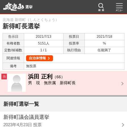
選挙
北海道 新得町（しんとくちょう）
新得町長選挙
告示日
2021/7/13
投票日
2021/7/18
有権者数
5151人
投票率
%
定数/候補数
1 / 1
執行理由
任期満了
関連情報
自治体情報
備考
無投票
浜田 正利
当
（66）
男
現
無所属
新得町長
新得町選挙一覧
新得町議会議員選挙
2023年4月23日 投票