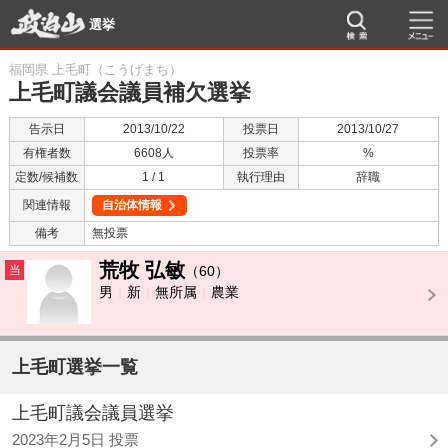
選挙
福岡県 上毛町（こうげまち）
上毛町議会議員補欠選挙
告示日
2013/10/22
投票日
2013/10/27
有権者数
6608人
投票率
%
定数/候補数
1 / 1
執行理由
辞職
関連情報
自治体情報
備考
無投票
荒牧 弘敏
当
（60）
男
新
無所属
農業
上毛町選挙一覧
上毛町議会議員選挙
2023年2月5日 投票