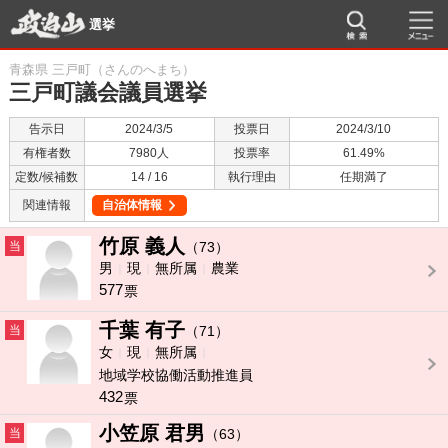
選挙
青森県 三戸町（さんのへまち）
三戸町議会議員選挙
告示日
2024/3/5
投票日
2024/3/10
有権者数
7980人
投票率
61.49%
定数/候補数
14 / 16
執行理由
任期満了
関連情報
自治体情報
竹原 義人
当
（73）
男
現
無所属
農業
577
票
千葉 有子
当
（71）
女
現
無所属
地域学校協働活動推進員
432
票
小笠原 君男
当
（63）