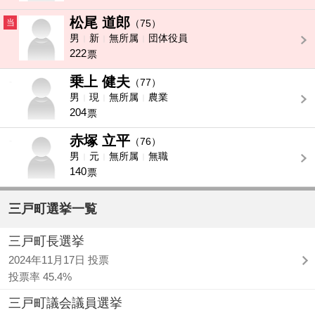
松尾 道郎
当
（75）
男
新
無所属
団体役員
222
票
乗上 健夫
-
（77）
男
現
無所属
農業
204
票
赤塚 立平
-
（76）
男
元
無所属
無職
140
票
三戸町選挙一覧
三戸町長選挙
2024年11月17日 投票
投票率 45.4%
三戸町議会議員選挙