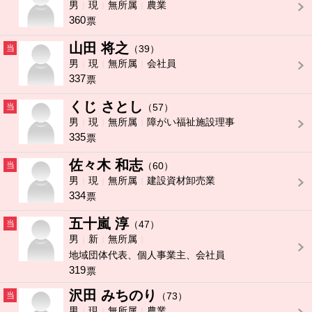
男
現
無所属
農業
360
票
山田 将之
当
（39）
男
現
無所属
会社員
337
票
くじ さとし
当
（57）
男
現
無所属
障がい福祉施設理事
335
票
佐々木 和志
当
（60）
男
現
無所属
建設資材卸売業
334
票
五十嵐 淳
当
（47）
男
新
無所属
地域団体代表、個人事業主、会社員
319
票
沢田 みちのり
当
（73）
男
現
無所属
農業