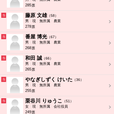
285
票
藤原 文雄
当
（58）
男
現
無所属
農業
278
票
番屋 博光
当
（67）
男
現
無所属
農業
268
票
和田 誠
当
（66）
男
現
無所属
農業
265
票
やなぎしずく けいた
当
（36）
男
現
無所属
農業
255
票
栗谷川 りゅうこ
当
（51）
女
現
無所属
会社役員
249
票