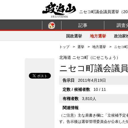
ニセコ町議会議員選挙（20
記事
調査
国政選挙
地方選挙
政治家
トップ
>
選挙
>
地方選挙
> ニセコ町議
北海道 ニセコ町（にせこちょう）
ニセコ町議会議
告示日
2011年4月19日
定数 / 候補者数
10 / 11
有権者数
3,810人
関連情報
（ご注意）主な肩書き欄に「立候補予定
す。告示後は選挙管理委員会が公表した