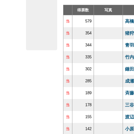
得票数
写真
高橋
当
579
猪狩
当
354
青羽
当
344
竹内
当
335
鎌田
当
302
成瀬
当
285
斉藤
当
189
三谷
当
178
渡辺
当
155
小原
当
142