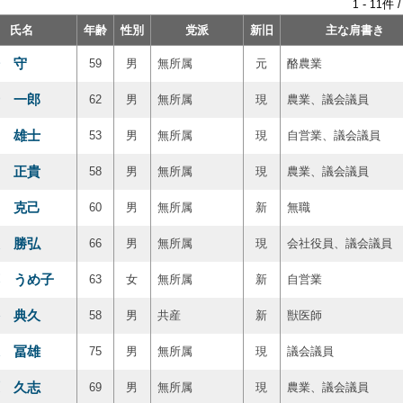
-
件 
1
11
氏名
年齢
性別
党派
新旧
主な肩書き
 守
59
男
無所属
元
酪農業
 一郎
62
男
無所属
現
農業、議会議員
 雄士
53
男
無所属
現
自営業、議会議員
 正貴
58
男
無所属
現
農業、議会議員
 克己
60
男
無所属
新
無職
 勝弘
66
男
無所属
現
会社役員、議会議員
 うめ子
63
女
無所属
新
自営業
 典久
58
男
共産
新
獣医師
 冨雄
75
男
無所属
現
議会議員
 久志
69
男
無所属
現
農業、議会議員