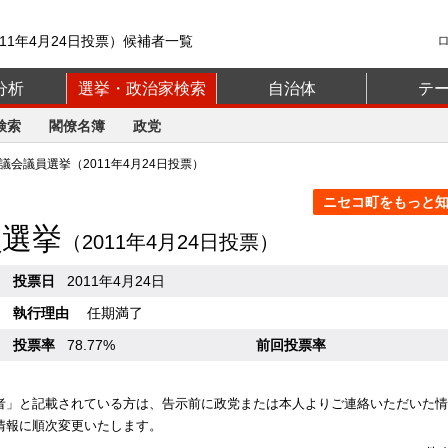
11年4月24日投票）候補者一覧
分析
選挙・政治家検索
自治体
テ
検索
閣僚名簿
政党
会議員選挙（2011年4月24日投票）
ニセコ町をもっと知る
員選挙
（2011年4月24日投票）
投票日
2011年4月24日
執行理由
任期満了
投票率
78.77%
前回投票率
者」と記載されている方は、告示前に政党または本人よりご連絡いただいた情
情報に順次変更いたします。