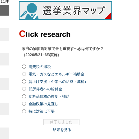
/
件
11
C
lick research