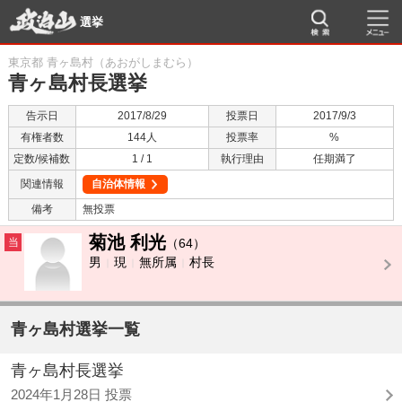
選挙
東京都 青ヶ島村（あおがしまむら）
青ヶ島村長選挙
告示日
2017/8/29
投票日
2017/9/3
有権者数
144人
投票率
%
定数/候補数
1 / 1
執行理由
任期満了
関連情報
自治体情報
備考
無投票
菊池 利光
当
（64）
男
現
無所属
村長
青ヶ島村選挙一覧
青ヶ島村長選挙
2024年1月28日 投票