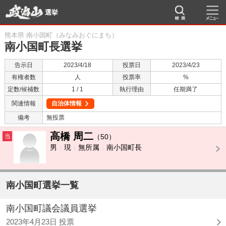
選挙
熊本県 南小国町（みなみおぐにまち）
南小国町長選挙
告示日
2023/4/18
投票日
2023/4/23
有権者数
人
投票率
%
定数/候補数
1 / 1
執行理由
任期満了
関連情報
自治体情報
備考
無投票
高橋 周二
当
（50）
男
現
無所属
南小国町長
南小国町選挙一覧
南小国町議会議員選挙
2023年4月23日 投票