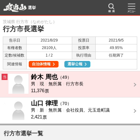
選挙
茨城県 行方市（なめがたし）
行方市長選挙
告示日
2021/8/29
投票日
2021/9/5
有権者数
28109人
投票率
49.95%
定数/候補数
1 / 2
執行理由
任期満了
関連情報
自治体情報
選挙公報
鈴木 周也
当
（49）
男
現
無所属
行方市長
11,376
票
山口 律理
-
（70）
男
新
無所属
会社役員、元玉造町議
2,421
票
行方市選挙一覧