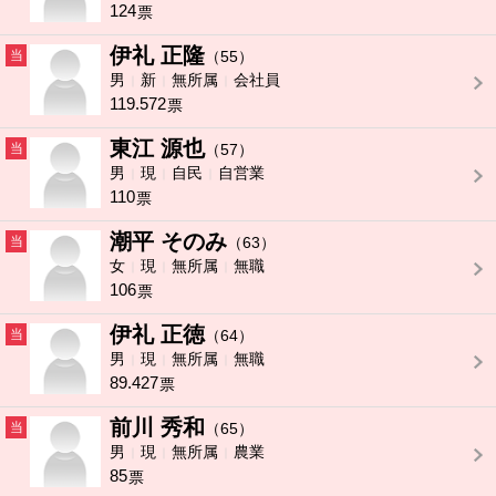
124
票
伊礼 正隆
当
（55）
男
新
無所属
会社員
119.572
票
東江 源也
当
（57）
男
現
自民
自営業
110
票
潮平 そのみ
当
（63）
女
現
無所属
無職
106
票
伊礼 正徳
当
（64）
男
現
無所属
無職
89.427
票
前川 秀和
当
（65）
男
現
無所属
農業
85
票