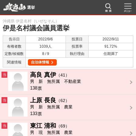
選挙
沖縄県 伊是名村（いぜなそん）
伊是名村議会議員選挙
告示日
2022/9/6
投票日
2022/9/11
有権者数
1039人
投票率
91.72%
定数/候補数
8 / 9
執行理由
任期満了
関連情報
自治体情報
高良 真伊
当
（41）
男
新
無所属
不動産業
138
票
上原 長良
当
（62）
男
新
無所属
農業
133
票
東江 清和
当
（69）
男
現
無所属
農業