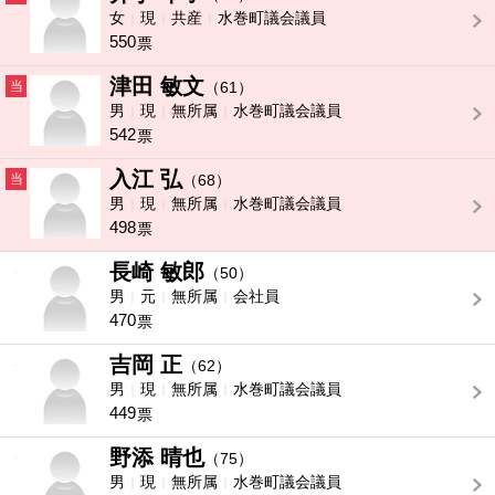
女
現
共産
水巻町議会議員
550
票
津田 敏文
当
（61）
男
現
無所属
水巻町議会議員
542
票
入江 弘
当
（68）
男
現
無所属
水巻町議会議員
498
票
長崎 敏郎
-
（50）
男
元
無所属
会社員
470
票
吉岡 正
-
（62）
男
現
無所属
水巻町議会議員
449
票
野添 晴也
-
（75）
男
現
無所属
水巻町議会議員