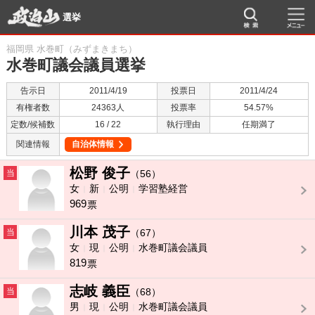
選挙
福岡県 水巻町（みずまきまち）
水巻町議会議員選挙
告示日
2011/4/19
投票日
2011/4/24
有権者数
24363人
投票率
54.57%
定数/候補数
16 / 22
執行理由
任期満了
関連情報
自治体情報
松野 俊子
当
（56）
女
新
公明
学習塾経営
969
票
川本 茂子
当
（67）
女
現
公明
水巻町議会議員
819
票
志岐 義臣
当
（68）
男
現
公明
水巻町議会議員