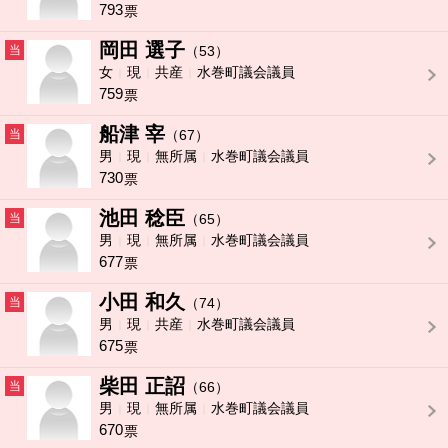
793
票
岡田 選子
当
（53）
女
現
共産
水巻町議会議員
759
票
船津 宰
当
（67）
男
現
無所属
水巻町議会議員
730
票
池田 稔臣
当
（65）
男
現
無所属
水巻町議会議員
677
票
小田 和久
当
（74）
男
現
共産
水巻町議会議員
675
票
柴田 正詔
当
（66）
男
現
無所属
水巻町議会議員
670
票