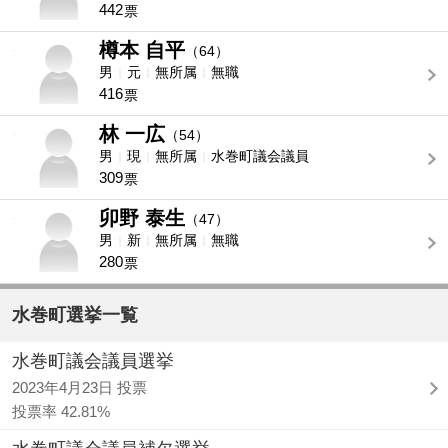
442
票
樽本 自平
-
（64）
男
元
無所属
無職
416
票
林 一広
-
（54）
男
現
無所属
水巻町議会議員
309
票
卯野 泰生
-
（47）
男
新
無所属
無職
280
票
水巻町選挙一覧
水巻町議会議員選挙
2023年4月23日 投票
投票率 42.81%