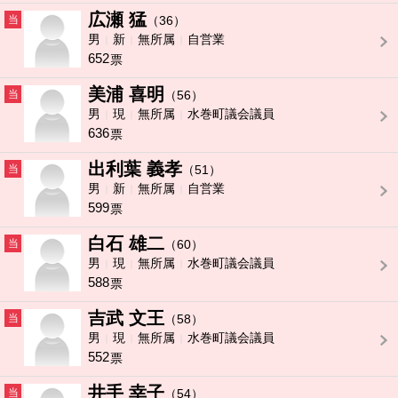
広瀬 猛
当
（36）
男
新
無所属
自営業
652
票
美浦 喜明
当
（56）
男
現
無所属
水巻町議会議員
636
票
出利葉 義孝
当
（51）
男
新
無所属
自営業
599
票
白石 雄二
当
（60）
男
現
無所属
水巻町議会議員
588
票
吉武 文王
当
（58）
男
現
無所属
水巻町議会議員
552
票
井手 幸子
当
（54）