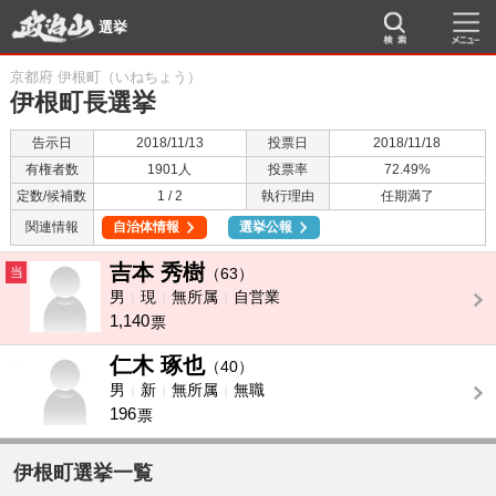
選挙
京都府 伊根町（いねちょう）
伊根町長選挙
告示日
2018/11/13
投票日
2018/11/18
有権者数
1901人
投票率
72.49%
定数/候補数
1 / 2
執行理由
任期満了
関連情報
自治体情報
選挙公報
吉本 秀樹
当
（63）
男
現
無所属
自営業
1,140
票
仁木 琢也
-
（40）
男
新
無所属
無職
196
票
伊根町選挙一覧