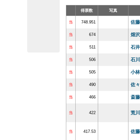
得票数
写真
佐藤
当
748.951
畑沢
当
674
石井
当
511
石川
当
506
小林
当
505
佐々
当
490
斎藤
当
466
荒川
当
422
佐藤
当
417.53