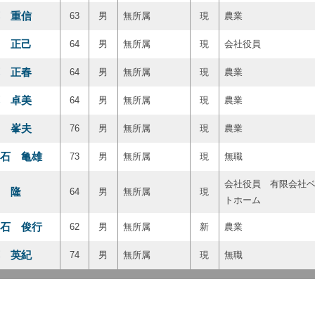
 重信
63
男
無所属
現
農業
 正己
64
男
無所属
現
会社役員
 正春
64
男
無所属
現
農業
 卓美
64
男
無所属
現
農業
 峯夫
76
男
無所属
現
農業
石 亀雄
73
男
無所属
現
無職
会社役員 有限会社
 隆
64
男
無所属
現
トホーム
石 俊行
62
男
無所属
新
農業
 英紀
74
男
無所属
現
無職