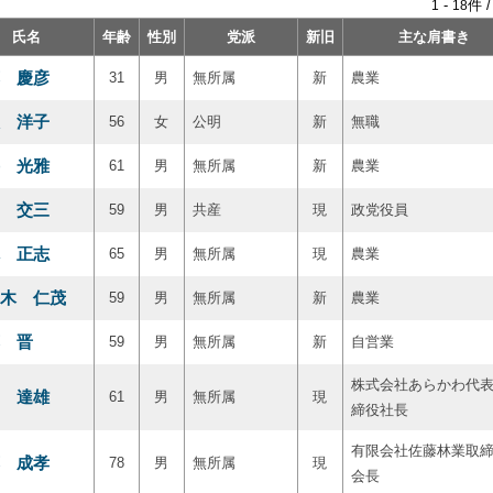
-
件 
1
18
氏名
年齢
性別
党派
新旧
主な肩書き
 慶彦
31
男
無所属
新
農業
 洋子
56
女
公明
新
無職
 光雅
61
男
無所属
新
農業
 交三
59
男
共産
現
政党役員
 正志
65
男
無所属
現
農業
木 仁茂
59
男
無所属
新
農業
 晋
59
男
無所属
新
自営業
株式会社あらかわ代
 達雄
61
男
無所属
現
締役社長
有限会社佐藤林業取
 成孝
78
男
無所属
現
会長