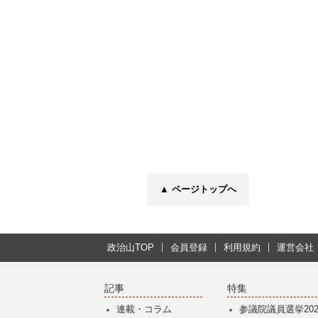
▲ ページトップへ
政治山TOP
会員登録
利用規約
運営会社
記事
特集
連載・コラム
参議院議員選挙202