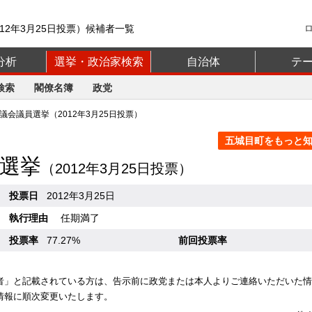
12年3月25日投票）候補者一覧
分析
選挙・政治家検索
自治体
テ
検索
閣僚名簿
政党
会議員選挙（2012年3月25日投票）
五城目町をもっと知る
選挙
（2012年3月25日投票）
投票日
2012年3月25日
執行理由
任期満了
投票率
77.27%
前回投票率
者」と記載されている方は、告示前に政党または本人よりご連絡いただいた情
情報に順次変更いたします。