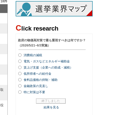
/
件
18
C
lick research
表取
締役