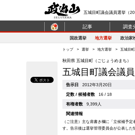
五城目町議会議員選挙（20
記事
調査
国政選挙
地方選挙
政治家
トップ
>
選挙
>
地方選挙
> 五城目町議
秋田県 五城目町（ごじょうめまち）
五城目町議会議員
告示日
2012年3月20日
定数 / 候補者数
16 / 18
有権者数
9,399人
関連情報
（ご注意）主な肩書き欄に「立候補予定
す。告示後は選挙管理委員会が公表した