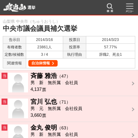
選挙
山梨県 中央市（ちゅうおうし）
中央市議会議員補欠選挙
告示日
2014/3/16
投票日
2014/3/23
有権者数
23861人
投票率
57.77%
定数/候補数
3 / 4
執行理由
辞職2、死去1
関連情報
自治体情報
斉藤 雅浩
当
（47）
男
新
無所属
会社員
4,137
票
宮川 弘也
当
（71）
男
元
無所属
会社役員
3,660
票
金丸 俊明
当
（63）
男
新
無所属
会社員