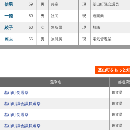
 信男
69
男
共産
現
基山町議会議員
 一徳
59
男
社民
現
造園業
 綾子
60
女
無所属
現
無職
 照夫
66
男
無所属
現
電気管理業
基山町をもっと知る
選挙名
都道府
基山町長選挙
佐賀県
基山町議会議員選挙
佐賀県
基山町長選挙
佐賀県
基山町議会議員選挙
佐賀県