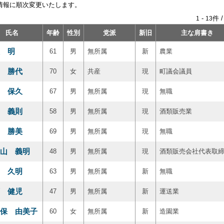
情報に順次変更いたします。
-
件 
1
13
氏名
年齢
性別
党派
新旧
主な肩書き
 明
61
男
無所属
新
農業
 勝代
70
女
共産
現
町議会議員
 保久
67
男
無所属
現
無職
 義則
58
男
無所属
現
酒類販売業
 勝美
69
男
無所属
現
無職
山 義明
48
男
無所属
現
酒類販売会社代表取
 久明
63
男
無所属
新
無職
 健児
47
男
無所属
新
運送業
保 由美子
60
女
無所属
新
造園業