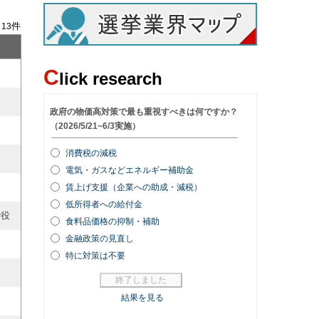
/
件
13
C
lick research
締役