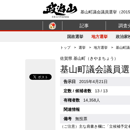
基山町議会議員選挙（201
記事
調査
国政選挙
地方選挙
政治家
トップ
>
選挙
>
地方選挙
> 基山町議会
佐賀県 基山町（きやまちょう）
基山町議会議員選
告示日
2015年4月21日
定数 / 候補者数
13 / 13
有権者数
14,358人
関連情報
備考
無投票
（ご注意）主な肩書き欄に「立候補予定