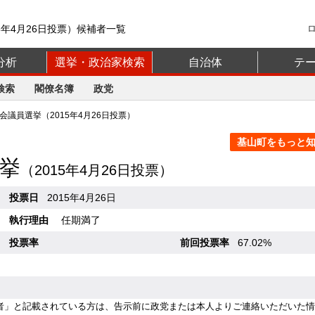
5年4月26日投票）候補者一覧
分析
選挙・政治家検索
自治体
テ
検索
閣僚名簿
政党
議員選挙（2015年4月26日投票）
基山町をもっと知る
挙
（2015年4月26日投票）
投票日
2015年4月26日
執行理由
任期満了
投票率
前回投票率
67.02%
者」と記載されている方は、告示前に政党または本人よりご連絡いただいた情