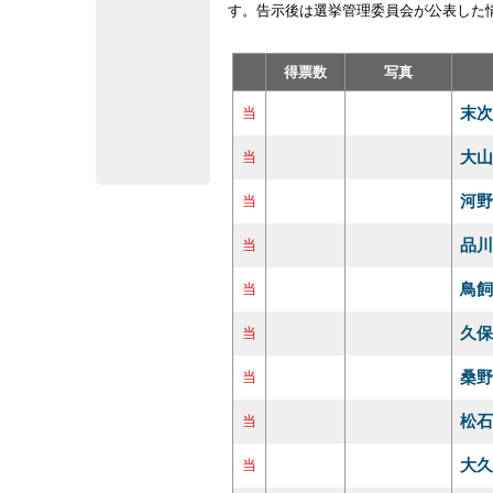
す。告示後は選挙管理委員会が公表した
得票数
写真
末次
当
大山
当
河野
当
品川
当
鳥飼
当
久保
当
桑野
当
松石
当
大久
当