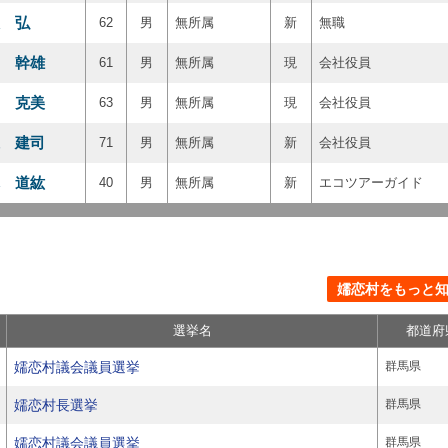
 弘
62
男
無所属
新
無職
 幹雄
61
男
無所属
現
会社役員
 克美
63
男
無所属
現
会社役員
 建司
71
男
無所属
新
会社役員
 道紘
40
男
無所属
新
エコツアーガイド
嬬恋村をもっと知る
選挙名
都道府
嬬恋村議会議員選挙
群馬県
嬬恋村長選挙
群馬県
嬬恋村議会議員選挙
群馬県