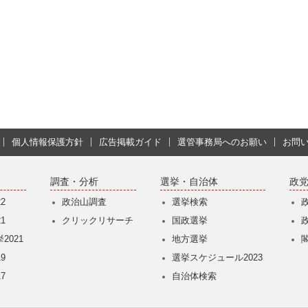
個人情報保護方針
広告掲載ガイド
選管事務局へのお願い
お問
調査・分析
選挙・自治体
政
2
政治山調査
選挙検索
1
クリックリサーチ
国政選挙
2021
地方選挙
9
選挙スケジュール2023
7
自治体検索