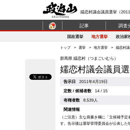
嬬恋村議会議員選挙（201
記事
調査
国政選挙
地方選挙
政治家
トップ
>
選挙
>
地方選挙
> 嬬恋村議会
群馬県 嬬恋村（つまごいむら）
嬬恋村議会議員選
告示日
2011年4月19日
定数 / 候補者数
14 / 15
有権者数
8,539人
関連情報
（ご注意）主な肩書き欄に「立候補予定
す。告示後は選挙管理委員会が公表した