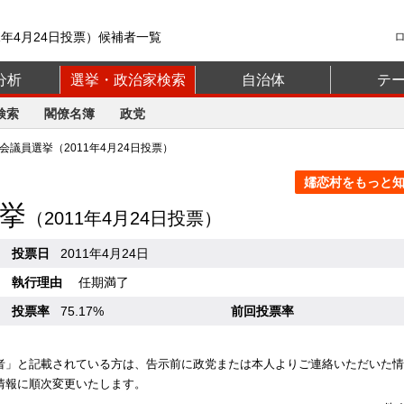
1年4月24日投票）候補者一覧
分析
選挙・政治家検索
自治体
テ
検索
閣僚名簿
政党
議員選挙（2011年4月24日投票）
嬬恋村をもっと知る
挙
（2011年4月24日投票）
投票日
2011年4月24日
執行理由
任期満了
投票率
75.17%
前回投票率
者」と記載されている方は、告示前に政党または本人よりご連絡いただいた情
情報に順次変更いたします。