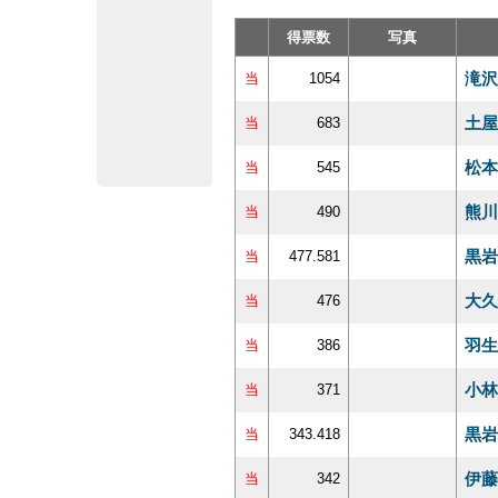
得票数
写真
滝沢
当
1054
土屋
当
683
松本
当
545
熊川
当
490
黒岩
当
477.581
大久
当
476
羽生
当
386
小林
当
371
黒岩
当
343.418
伊藤
当
342