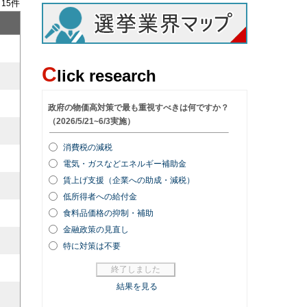
/
件
15
C
lick research