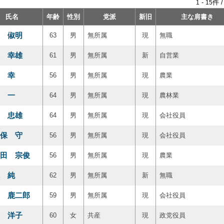
-
件 
1
15
氏名
年齢
性別
党派
新旧
主な肩書き
 俶明
63
男
無所属
現
無職
 幸雄
61
男
無所属
新
自営業
 幸
56
男
無所属
現
農業
 一
64
男
無所属
現
農林業
 忠雄
64
男
無所属
現
会社役員
保 守
56
男
無所属
現
会社役員
田 宗俊
56
男
無所属
現
農業
 純
62
男
無所属
新
無職
 鹿二郎
59
男
無所属
現
会社役員
 洋子
60
女
共産
現
政党役員