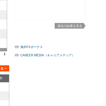
過去の結果を見る
海外FXボーナス
1
CAREER MEDIA（キャリアメディア）
 ››
県