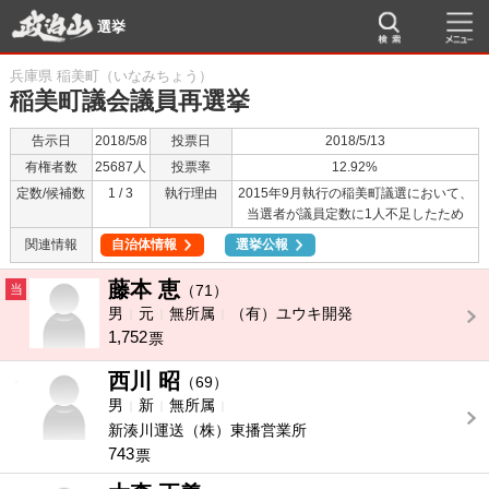
選挙
兵庫県 稲美町（いなみちょう）
稲美町議会議員再選挙
告示日
2018/5/8
投票日
2018/5/13
有権者数
25687人
投票率
12.92%
定数/候補数
1 / 3
執行理由
2015年9月執行の稲美町議選において、
当選者が議員定数に1人不足したため
関連情報
自治体情報
選挙公報
藤本 恵
当
（71）
男
元
無所属
（有）ユウキ開発
1,752
票
西川 昭
-
（69）
男
新
無所属
新湊川運送（株）東播営業所
743
票