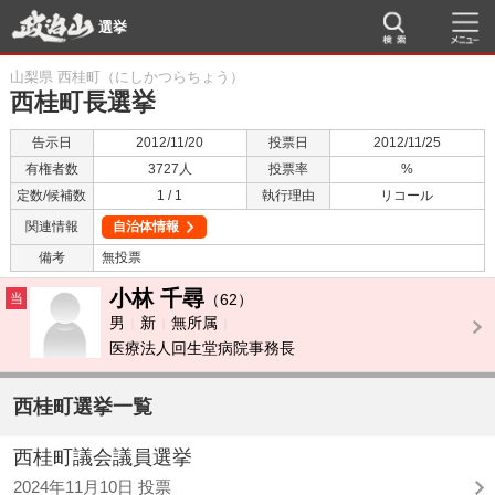
選挙
山梨県 西桂町（にしかつらちょう）
西桂町長選挙
告示日
2012/11/20
投票日
2012/11/25
有権者数
3727人
投票率
%
定数/候補数
1 / 1
執行理由
リコール
関連情報
自治体情報
備考
無投票
小林 千尋
当
（62）
男
新
無所属
医療法人回生堂病院事務長
西桂町選挙一覧
西桂町議会議員選挙
2024年11月10日 投票