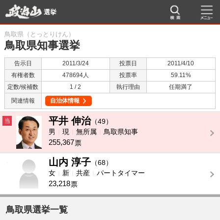
選挙
鳥取県（とっとりけん）
鳥取県知事選挙
告示日
2011/3/24
投票日
2011/4/10
有権者数
478694人
投票率
59.11%
定数/候補数
1 / 2
執行理由
任期満了
関連情報
自治体情報
平井 伸治
当
（49）
男
現
無所属
鳥取県知事
255,367
票
山内 淳子
-
（68）
女
新
共産
パートタイマー
23,218
票
鳥取県選挙一覧