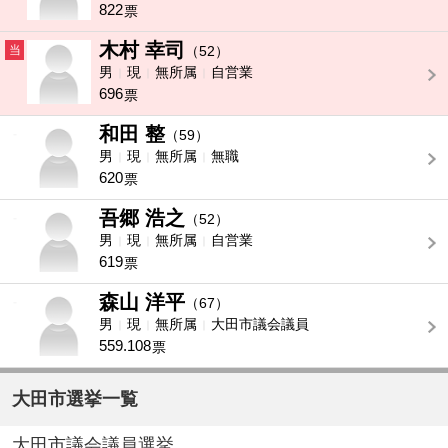
822
票
木村 幸司
当
（52）
男
現
無所属
自営業
696
票
和田 整
-
（59）
男
現
無所属
無職
620
票
吾郷 浩之
-
（52）
男
現
無所属
自営業
619
票
森山 洋平
-
（67）
男
現
無所属
大田市議会議員
559.108
票
大田市選挙一覧
大田市議会議員選挙