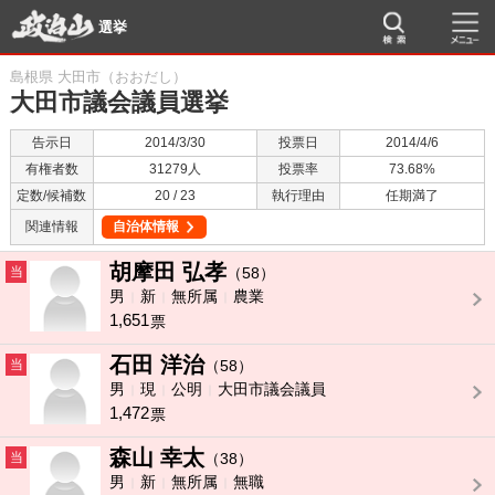
選挙
島根県 大田市（おおだし）
大田市議会議員選挙
告示日
2014/3/30
投票日
2014/4/6
有権者数
31279人
投票率
73.68%
定数/候補数
20 / 23
執行理由
任期満了
関連情報
自治体情報
胡摩田 弘孝
当
（58）
男
新
無所属
農業
1,651
票
石田 洋治
当
（58）
男
現
公明
大田市議会議員
1,472
票
森山 幸太
当
（38）
男
新
無所属
無職