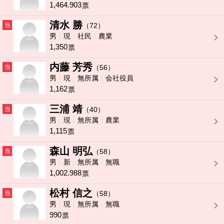
1,464.903
票
清水 勝
当
（72）
男
現
社民
農業
1,350
票
内藤 芳秀
当
（56）
男
現
無所属
会社役員
1,162
票
三浦 靖
当
（40）
男
現
無所属
農業
1,115
票
森山 明弘
当
（58）
男
新
無所属
無職
1,002.988
票
松村 信之
当
（58）
男
現
無所属
無職
990
票