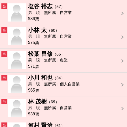
塩谷 裕志
当
（57）
男
現
無所属
自営業
986
票
小林 太
当
（60）
男
現
無所属
自営業
975
票
松葉 昌修
当
（65）
男
現
無所属
農業
971
票
小川 和也
当
（34）
男
現
無所属
個人自営業
965
票
林 茂樹
当
（69）
男
現
無所属
自営業
939
票
河村 賢治
当
（61）