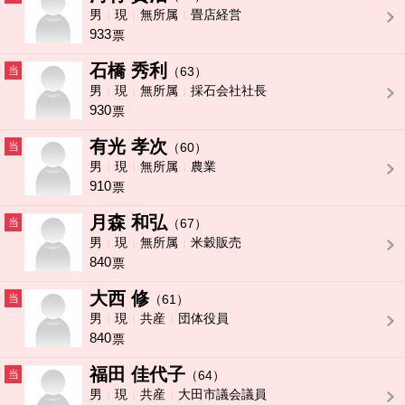
男
現
無所属
畳店経営
933
票
石橋 秀利
当
（63）
男
現
無所属
採石会社社長
930
票
有光 孝次
当
（60）
男
現
無所属
農業
910
票
月森 和弘
当
（67）
男
現
無所属
米穀販売
840
票
大西 修
当
（61）
男
現
共産
団体役員
840
票
福田 佳代子
当
（64）
男
現
共産
大田市議会議員