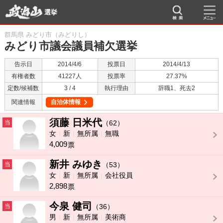
選挙
群馬県 みどり市（みどりし）
みどり市議会議員補欠選挙
告示日
2014/4/6
投票日
2014/4/13
有権者数
41227人
投票率
27.37%
定数/候補数
3 / 4
執行理由
辞職1、死去2
関連情報
自治体情報
須藤 日米代
当
（62）
女
新
無所属
無職
4,009
票
新井 みゆき
当
（53）
女
新
無所属
会社役員
2,898
票
今泉 健司
当
（36）
男
新
無所属
美術商